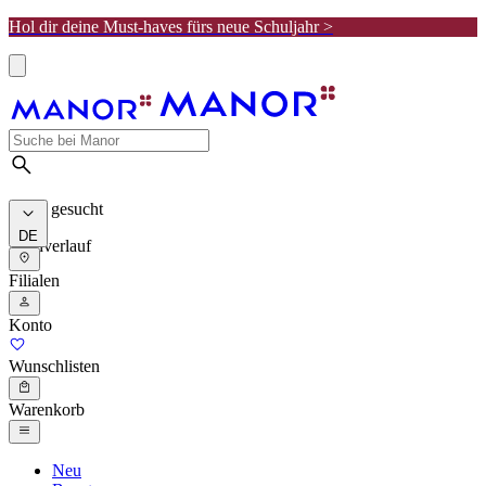
Hol dir deine Must-haves fürs neue Schuljahr >
Meist gesucht
DE
Suchverlauf
Filialen
Konto
Wunschlisten
Warenkorb
Neu