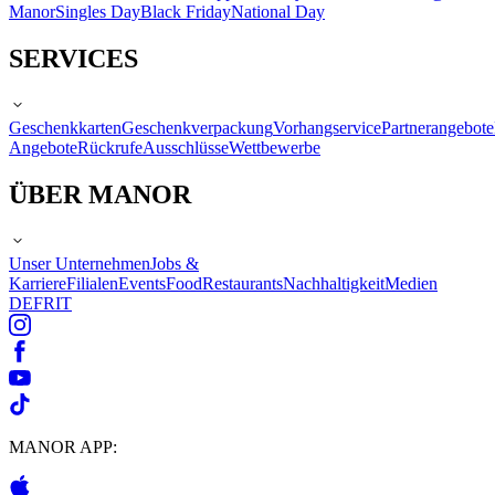
Manor
Singles Day
Black Friday
National Day
SERVICES
Geschenkkarten
Geschenkverpackung
Vorhangservice
Partnerangebote
Angebote
Rückrufe
Ausschlüsse
Wettbewerbe
ÜBER MANOR
Unser Unternehmen
Jobs &
Karriere
Filialen
Events
Food
Restaurants
Nachhaltigkeit
Medien
DE
FR
IT
MANOR APP: