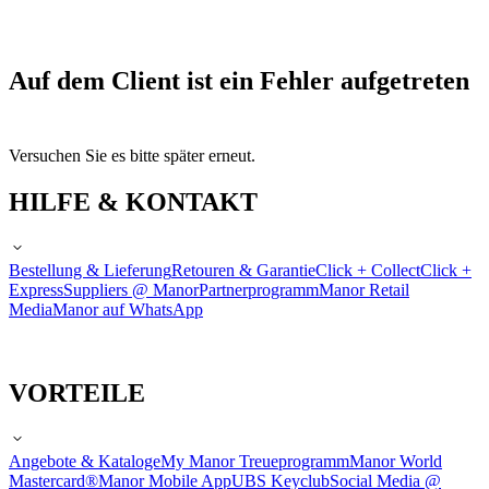
Auf dem Client ist ein Fehler aufgetreten
Versuchen Sie es bitte später erneut.
HILFE & KONTAKT
Bestellung & Lieferung
Retouren & Garantie
Click + Collect
Click +
Express
Suppliers @ Manor
Partnerprogramm
Manor Retail
Media
Manor auf WhatsApp
VORTEILE
Angebote & Kataloge
My Manor Treueprogramm
Manor World
Mastercard®
Manor Mobile App
UBS Keyclub
Social Media @