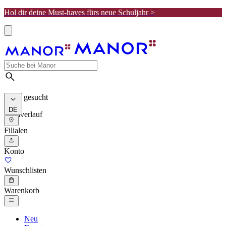
Hol dir deine Must-haves fürs neue Schuljahr >
Meist gesucht
DE
Suchverlauf
Filialen
Konto
Wunschlisten
Warenkorb
Neu