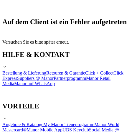
Auf dem Client ist ein Fehler aufgetreten
Versuchen Sie es bitte später erneut.
HILFE & KONTAKT
Bestellung & Lieferung
Retouren & Garantie
Click + Collect
Click +
Express
Suppliers @ Manor
Partnerprogramm
Manor Retail
Media
Manor auf WhatsApp
VORTEILE
Angebote & Kataloge
My Manor Treueprogramm
Manor World
Mastercard®
Manor Mobile App
UBS Keyclub
Social Media @