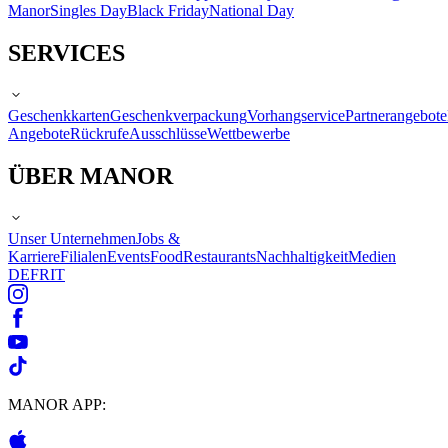
Manor
Singles Day
Black Friday
National Day
SERVICES
Geschenkkarten
Geschenkverpackung
Vorhangservice
Partnerangebote
Angebote
Rückrufe
Ausschlüsse
Wettbewerbe
ÜBER MANOR
Unser Unternehmen
Jobs &
Karriere
Filialen
Events
Food
Restaurants
Nachhaltigkeit
Medien
DE
FR
IT
MANOR APP: