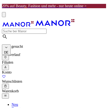
20% auf Beauty, Fashion und mehr - nur heute online >
Meist gesucht
DE
Suchverlauf
Filialen
Konto
Wunschlisten
Warenkorb
Neu