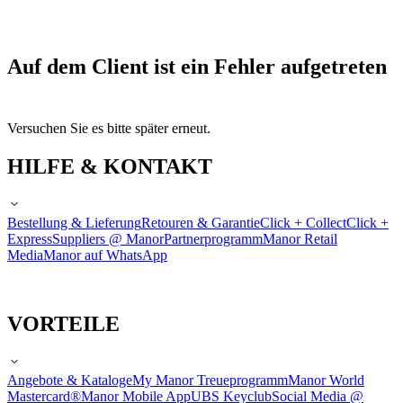
Auf dem Client ist ein Fehler aufgetreten
Versuchen Sie es bitte später erneut.
HILFE & KONTAKT
Bestellung & Lieferung
Retouren & Garantie
Click + Collect
Click +
Express
Suppliers @ Manor
Partnerprogramm
Manor Retail
Media
Manor auf WhatsApp
VORTEILE
Angebote & Kataloge
My Manor Treueprogramm
Manor World
Mastercard®
Manor Mobile App
UBS Keyclub
Social Media @