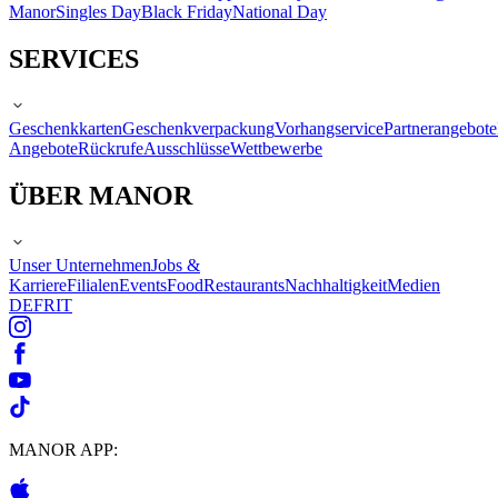
Manor
Singles Day
Black Friday
National Day
SERVICES
Geschenkkarten
Geschenkverpackung
Vorhangservice
Partnerangebote
Angebote
Rückrufe
Ausschlüsse
Wettbewerbe
ÜBER MANOR
Unser Unternehmen
Jobs &
Karriere
Filialen
Events
Food
Restaurants
Nachhaltigkeit
Medien
DE
FR
IT
MANOR APP: