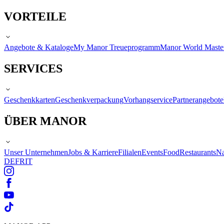
VORTEILE
Angebote & Kataloge
My Manor Treueprogramm
Manor World Maste
SERVICES
Geschenkkarten
Geschenkverpackung
Vorhangservice
Partnerangebote
ÜBER MANOR
Unser Unternehmen
Jobs & Karriere
Filialen
Events
Food
Restaurants
Na
DE
FR
IT