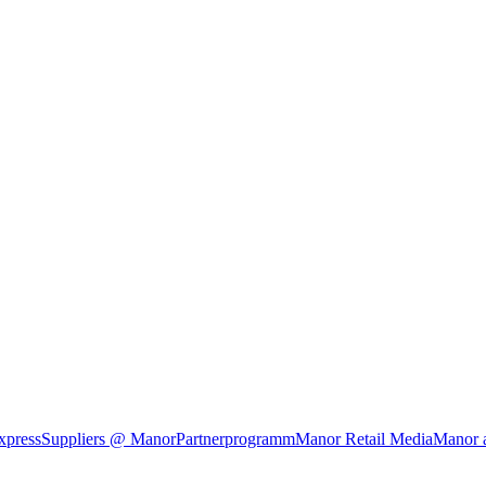
xpress
Suppliers @ Manor
Partnerprogramm
Manor Retail Media
Manor 