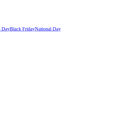
s Day
Black Friday
National Day