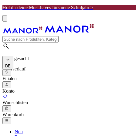
Hol dir deine Must-haves fürs neue Schuljahr >
Meist gesucht
DE
Suchverlauf
Filialen
Konto
Wunschlisten
Warenkorb
Neu