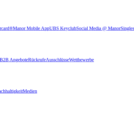
rcard®
Manor Mobile App
UBS Keyclub
Social Media @ Manor
Single
B2B Angebote
Rückrufe
Ausschlüsse
Wettbewerbe
chhaltigkeit
Medien