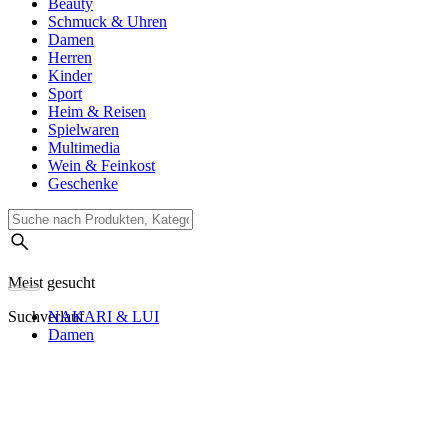
Beauty
Schmuck & Uhren
Damen
Herren
Kinder
Sport
Heim & Reisen
Spielwaren
Multimedia
Wein & Feinkost
Geschenke
Meist gesucht
Suchverlauf
NAKARI & LUI
Damen