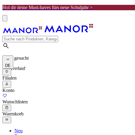
Hol dir deine Must-haves fürs neue Schuljahr >
Meist gesucht
DE
Suchverlauf
Filialen
Konto
Wunschlisten
Warenkorb
Neu