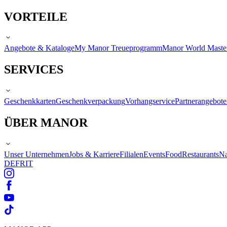
VORTEILE
Angebote & Kataloge
My Manor Treueprogramm
Manor World Maste
SERVICES
Geschenkkarten
Geschenkverpackung
Vorhangservice
Partnerangebote
ÜBER MANOR
Unser Unternehmen
Jobs & Karriere
Filialen
Events
Food
Restaurants
Na
DE
FR
IT