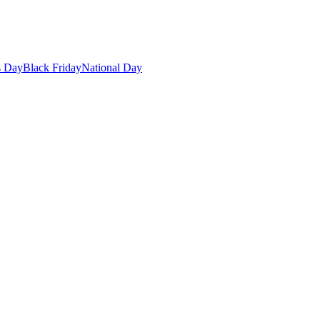
s Day
Black Friday
National Day