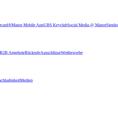
rcard®
Manor Mobile App
UBS Keyclub
Social Media @ Manor
Single
B2B Angebote
Rückrufe
Ausschlüsse
Wettbewerbe
chhaltigkeit
Medien