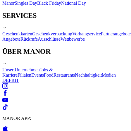
Manor
Singles Day
Black Friday
National Day
SERVICES
Geschenkkarten
Geschenkverpackung
Vorhangservice
Partnerangebote
Angebote
Rückrufe
Ausschlüsse
Wettbewerbe
ÜBER MANOR
Unser Unternehmen
Jobs &
Karriere
Filialen
Events
Food
Restaurants
Nachhaltigkeit
Medien
DE
FR
IT
MANOR APP: