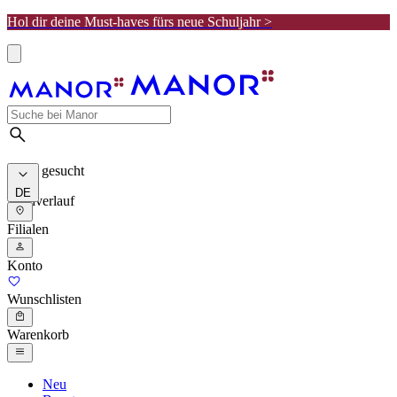
Hol dir deine Must-haves fürs neue Schuljahr >
Meist gesucht
DE
Suchverlauf
Filialen
Konto
Wunschlisten
Warenkorb
Neu