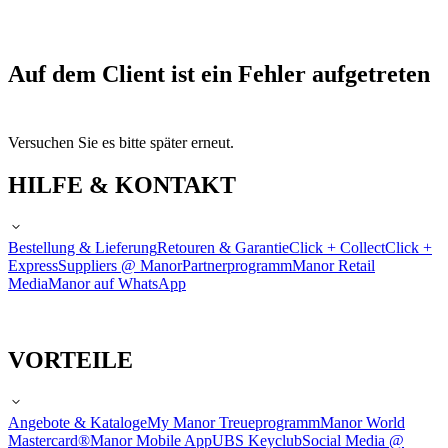
Auf dem Client ist ein Fehler aufgetreten
Versuchen Sie es bitte später erneut.
HILFE & KONTAKT
Bestellung & Lieferung
Retouren & Garantie
Click + Collect
Click +
Express
Suppliers @ Manor
Partnerprogramm
Manor Retail
Media
Manor auf WhatsApp
VORTEILE
Angebote & Kataloge
My Manor Treueprogramm
Manor World
Mastercard®
Manor Mobile App
UBS Keyclub
Social Media @