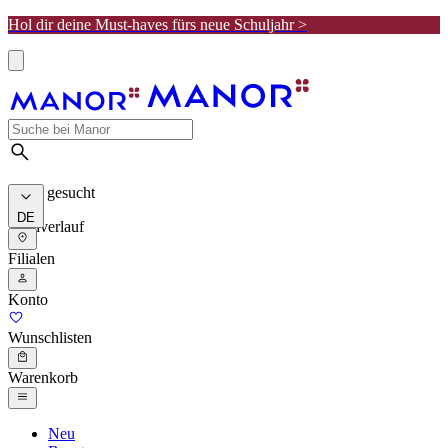
Hol dir deine Must-haves fürs neue Schuljahr >
Meist gesucht
DE
Suchverlauf
Filialen
Konto
Wunschlisten
Warenkorb
Neu