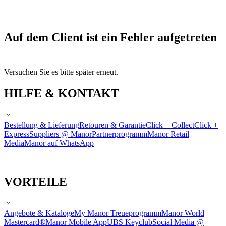
Auf dem Client ist ein Fehler aufgetreten
Versuchen Sie es bitte später erneut.
HILFE & KONTAKT
Bestellung & Lieferung
Retouren & Garantie
Click + Collect
Click +
Express
Suppliers @ Manor
Partnerprogramm
Manor Retail
Media
Manor auf WhatsApp
VORTEILE
Angebote & Kataloge
My Manor Treueprogramm
Manor World
Mastercard®
Manor Mobile App
UBS Keyclub
Social Media @