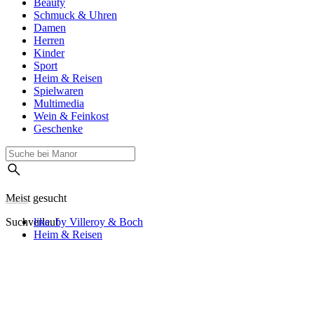
Beauty
Schmuck & Uhren
Damen
Herren
Kinder
Sport
Heim & Reisen
Spielwaren
Multimedia
Wein & Feinkost
Geschenke
Meist gesucht
Suchverlauf
like. by Villeroy & Boch
Heim & Reisen