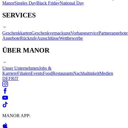
Manor
Singles Day
Black Friday
National Day
SERVICES
Geschenkkarten
Geschenkverpackung
Vorhangservice
Partnerangebote
Angebote
Rückrufe
Ausschlüsse
Wettbewerbe
ÜBER MANOR
Unser Unternehmen
Jobs &
Karriere
Filialen
Events
Food
Restaurants
Nachhaltigkeit
Medien
DE
FR
IT
MANOR APP: