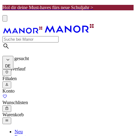
Hol dir deine Must-haves fürs neue Schuljahr >
Meist gesucht
DE
Suchverlauf
Filialen
Konto
Wunschlisten
Warenkorb
Neu