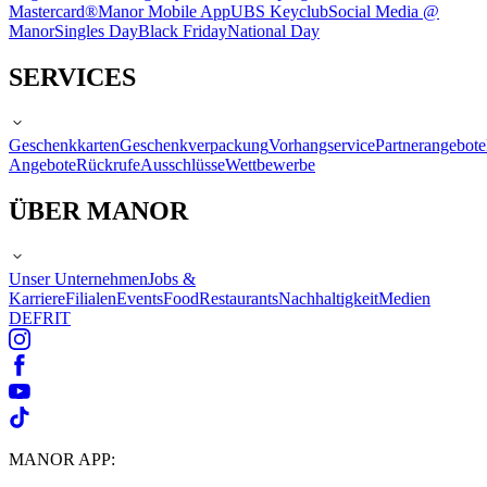
Mastercard®
Manor Mobile App
UBS Keyclub
Social Media @
Manor
Singles Day
Black Friday
National Day
SERVICES
Geschenkkarten
Geschenkverpackung
Vorhangservice
Partnerangebote
Angebote
Rückrufe
Ausschlüsse
Wettbewerbe
ÜBER MANOR
Unser Unternehmen
Jobs &
Karriere
Filialen
Events
Food
Restaurants
Nachhaltigkeit
Medien
DE
FR
IT
MANOR APP: