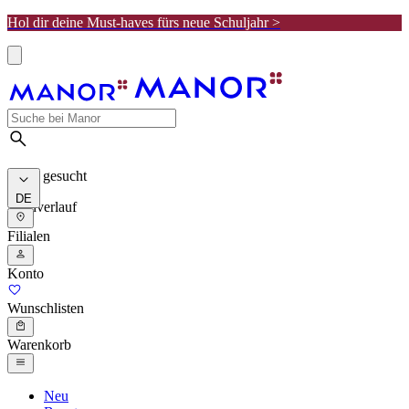
Hol dir deine Must-haves fürs neue Schuljahr >
Meist gesucht
DE
Suchverlauf
Filialen
Konto
Wunschlisten
Warenkorb
Neu