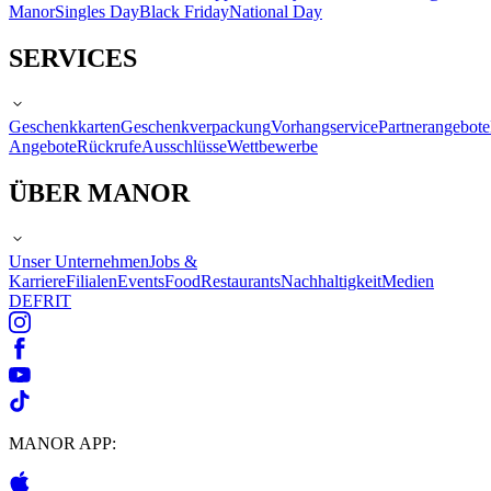
Manor
Singles Day
Black Friday
National Day
SERVICES
Geschenkkarten
Geschenkverpackung
Vorhangservice
Partnerangebote
Angebote
Rückrufe
Ausschlüsse
Wettbewerbe
ÜBER MANOR
Unser Unternehmen
Jobs &
Karriere
Filialen
Events
Food
Restaurants
Nachhaltigkeit
Medien
DE
FR
IT
MANOR APP: