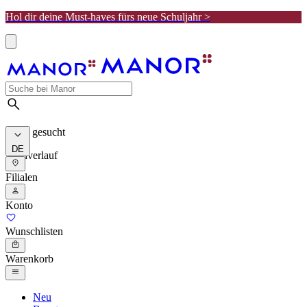
Hol dir deine Must-haves fürs neue Schuljahr >
Meist gesucht
DE
Suchverlauf
Filialen
Konto
Wunschlisten
Warenkorb
Neu