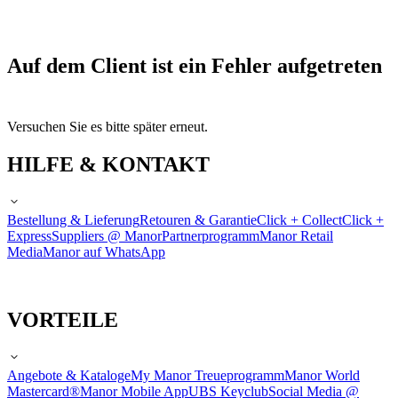
Auf dem Client ist ein Fehler aufgetreten
Versuchen Sie es bitte später erneut.
HILFE & KONTAKT
Bestellung & Lieferung
Retouren & Garantie
Click + Collect
Click +
Express
Suppliers @ Manor
Partnerprogramm
Manor Retail
Media
Manor auf WhatsApp
VORTEILE
Angebote & Kataloge
My Manor Treueprogramm
Manor World
Mastercard®
Manor Mobile App
UBS Keyclub
Social Media @