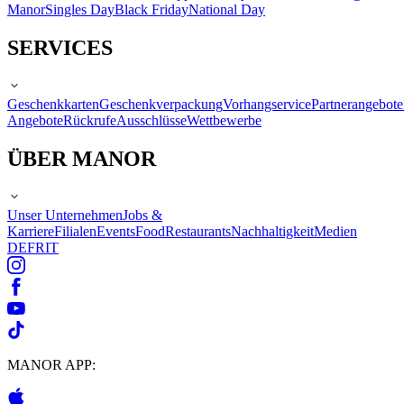
Manor
Singles Day
Black Friday
National Day
SERVICES
Geschenkkarten
Geschenkverpackung
Vorhangservice
Partnerangebote
Angebote
Rückrufe
Ausschlüsse
Wettbewerbe
ÜBER MANOR
Unser Unternehmen
Jobs &
Karriere
Filialen
Events
Food
Restaurants
Nachhaltigkeit
Medien
DE
FR
IT
MANOR APP: