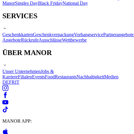
Manor
Singles Day
Black Friday
National Day
SERVICES
Geschenkkarten
Geschenkverpackung
Vorhangservice
Partnerangebote
Angebote
Rückrufe
Ausschlüsse
Wettbewerbe
ÜBER MANOR
Unser Unternehmen
Jobs &
Karriere
Filialen
Events
Food
Restaurants
Nachhaltigkeit
Medien
DE
FR
IT
MANOR APP: