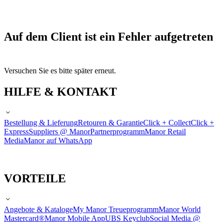
Auf dem Client ist ein Fehler aufgetreten
Versuchen Sie es bitte später erneut.
HILFE & KONTAKT
Bestellung & Lieferung
Retouren & Garantie
Click + Collect
Click +
Express
Suppliers @ Manor
Partnerprogramm
Manor Retail
Media
Manor auf WhatsApp
VORTEILE
Angebote & Kataloge
My Manor Treueprogramm
Manor World
Mastercard®
Manor Mobile App
UBS Keyclub
Social Media @