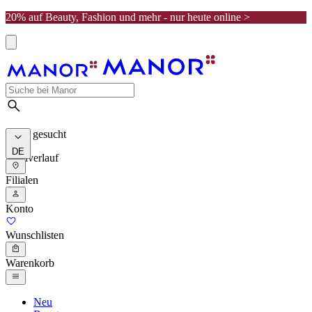
20% auf Beauty, Fashion und mehr - nur heute online >
Meist gesucht
DE
Suchverlauf
Filialen
Konto
Wunschlisten
Warenkorb
Neu