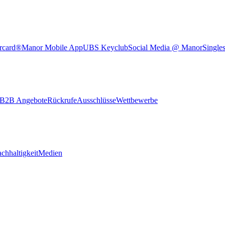
rcard®
Manor Mobile App
UBS Keyclub
Social Media @ Manor
Single
B2B Angebote
Rückrufe
Ausschlüsse
Wettbewerbe
chhaltigkeit
Medien