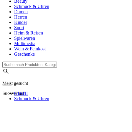
Beauty
Schmuck & Uhren
Damen
Herren
Kinder
Sport
Heim & Reisen
Spielwaren
Multimedia
Wein & Feinkost
Geschenke
Meist gesucht
Suchverlauf
GIAHI
Schmuck & Uhren