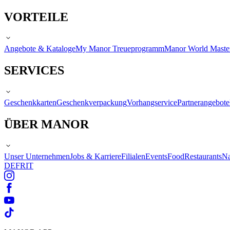
VORTEILE
Angebote & Kataloge
My Manor Treueprogramm
Manor World Maste
SERVICES
Geschenkkarten
Geschenkverpackung
Vorhangservice
Partnerangebote
ÜBER MANOR
Unser Unternehmen
Jobs & Karriere
Filialen
Events
Food
Restaurants
Na
DE
FR
IT