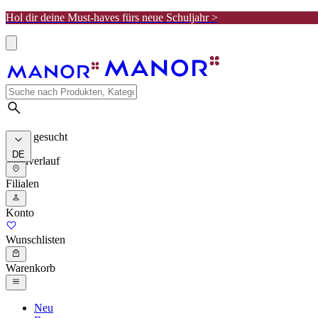
Hol dir deine Must-haves fürs neue Schuljahr >
Meist gesucht
DE
Suchverlauf
Filialen
Konto
Wunschlisten
Warenkorb
Neu