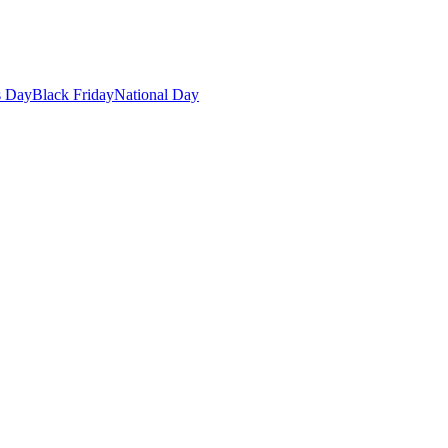
s Day
Black Friday
National Day