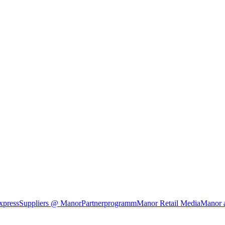
xpress
Suppliers @ Manor
Partnerprogramm
Manor Retail Media
Manor 