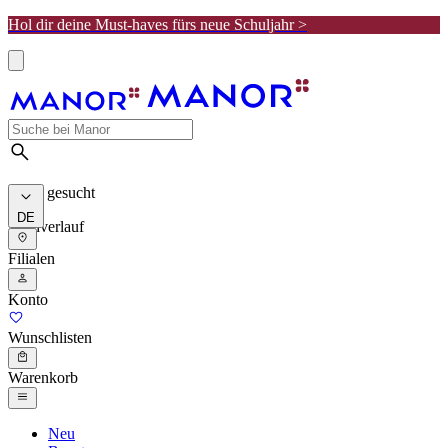
Hol dir deine Must-haves fürs neue Schuljahr >
Meist gesucht
DE
Suchverlauf
Filialen
Konto
Wunschlisten
Warenkorb
Neu