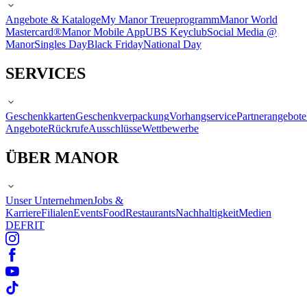
Angebote & Kataloge
My Manor Treueprogramm
Manor World
Mastercard®
Manor Mobile App
UBS Keyclub
Social Media @
Manor
Singles Day
Black Friday
National Day
SERVICES
Geschenkkarten
Geschenkverpackung
Vorhangservice
Partnerangebote
Angebote
Rückrufe
Ausschlüsse
Wettbewerbe
ÜBER MANOR
Unser Unternehmen
Jobs &
Karriere
Filialen
Events
Food
Restaurants
Nachhaltigkeit
Medien
DE
FR
IT