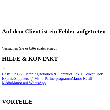
Auf dem Client ist ein Fehler aufgetreten
Versuchen Sie es bitte später erneut.
HILFE & KONTAKT
Bestellung & Lieferung
Retouren & Garantie
Click + Collect
Click +
Express
Suppliers @ Manor
Partnerprogramm
Manor Retail
Media
Manor auf WhatsApp
VORTEILE