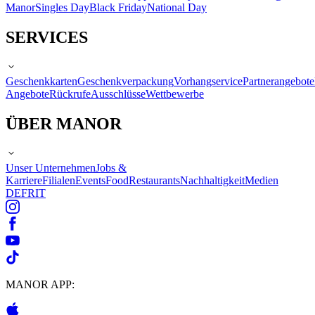
Manor
Singles Day
Black Friday
National Day
SERVICES
Geschenkkarten
Geschenkverpackung
Vorhangservice
Partnerangebote
Angebote
Rückrufe
Ausschlüsse
Wettbewerbe
ÜBER MANOR
Unser Unternehmen
Jobs &
Karriere
Filialen
Events
Food
Restaurants
Nachhaltigkeit
Medien
DE
FR
IT
MANOR APP: