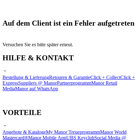
Auf dem Client ist ein Fehler aufgetreten
Versuchen Sie es bitte später erneut.
HILFE & KONTAKT
Bestellung & Lieferung
Retouren & Garantie
Click + Collect
Click +
Express
Suppliers @ Manor
Partnerprogramm
Manor Retail
Media
Manor auf WhatsApp
VORTEILE
Angebote & Kataloge
My Manor Treueprogramm
Manor World
Mastercard®
Manor Mobile App
UBS Keyclub
Social Media @