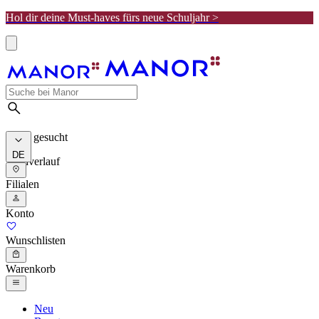
Hol dir deine Must-haves fürs neue Schuljahr >
Meist gesucht
DE
Suchverlauf
Filialen
Konto
Wunschlisten
Warenkorb
Neu