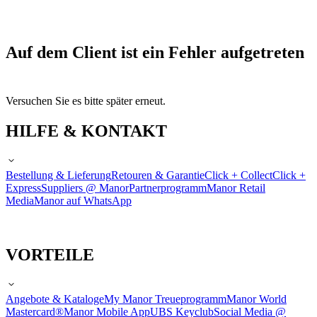
Auf dem Client ist ein Fehler aufgetreten
Versuchen Sie es bitte später erneut.
HILFE & KONTAKT
Bestellung & Lieferung
Retouren & Garantie
Click + Collect
Click +
Express
Suppliers @ Manor
Partnerprogramm
Manor Retail
Media
Manor auf WhatsApp
VORTEILE
Angebote & Kataloge
My Manor Treueprogramm
Manor World
Mastercard®
Manor Mobile App
UBS Keyclub
Social Media @