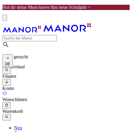
Hol dir deine Must-haves fürs neue Schuljahr >
Meist gesucht
DE
Suchverlauf
Filialen
Konto
Wunschlisten
Warenkorb
Neu