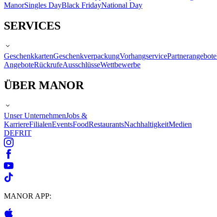
Manor
Singles Day
Black Friday
National Day
SERVICES
Geschenkkarten
Geschenkverpackung
Vorhangservice
Partnerangebote
Angebote
Rückrufe
Ausschlüsse
Wettbewerbe
ÜBER MANOR
Unser Unternehmen
Jobs &
Karriere
Filialen
Events
Food
Restaurants
Nachhaltigkeit
Medien
DE
FR
IT
MANOR APP: