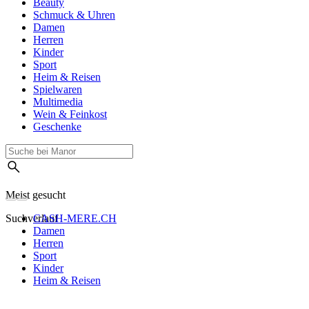
Beauty
Schmuck & Uhren
Damen
Herren
Kinder
Sport
Heim & Reisen
Spielwaren
Multimedia
Wein & Feinkost
Geschenke
Meist gesucht
Suchverlauf
CASH-MERE.CH
Damen
Herren
Sport
Kinder
Heim & Reisen