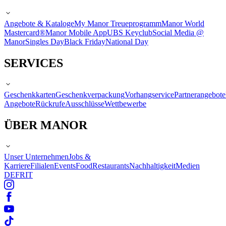
Angebote & Kataloge
My Manor Treueprogramm
Manor World
Mastercard®
Manor Mobile App
UBS Keyclub
Social Media @
Manor
Singles Day
Black Friday
National Day
SERVICES
Geschenkkarten
Geschenkverpackung
Vorhangservice
Partnerangebote
Angebote
Rückrufe
Ausschlüsse
Wettbewerbe
ÜBER MANOR
Unser Unternehmen
Jobs &
Karriere
Filialen
Events
Food
Restaurants
Nachhaltigkeit
Medien
DE
FR
IT