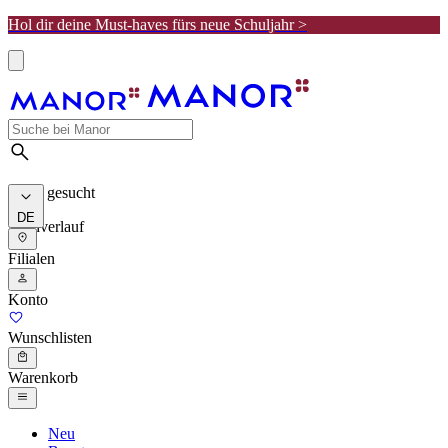
Hol dir deine Must-haves fürs neue Schuljahr >
Meist gesucht
DE
Suchverlauf
Filialen
Konto
Wunschlisten
Warenkorb
Neu