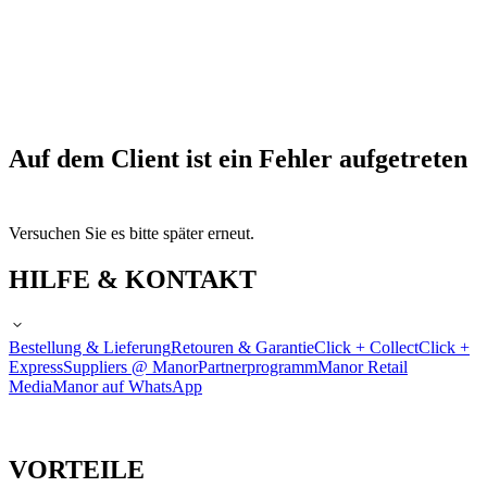
Auf dem Client ist ein Fehler aufgetreten
Versuchen Sie es bitte später erneut.
HILFE & KONTAKT
Bestellung & Lieferung
Retouren & Garantie
Click + Collect
Click +
Express
Suppliers @ Manor
Partnerprogramm
Manor Retail
Media
Manor auf WhatsApp
VORTEILE