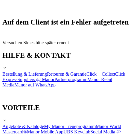
Auf dem Client ist ein Fehler aufgetreten
Versuchen Sie es bitte später erneut.
HILFE & KONTAKT
Bestellung & Lieferung
Retouren & Garantie
Click + Collect
Click +
Express
Suppliers @ Manor
Partnerprogramm
Manor Retail
Media
Manor auf WhatsApp
VORTEILE
Angebote & Kataloge
My Manor Treueprogramm
Manor World
Mastercard®
Manor Mobile App
UBS Keyclub
Social Media @