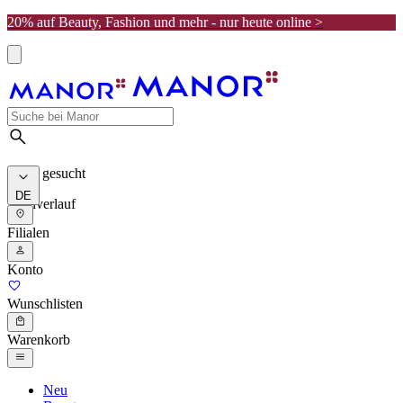
20% auf Beauty, Fashion und mehr - nur heute online >
Meist gesucht
DE
Suchverlauf
Filialen
Konto
Wunschlisten
Warenkorb
Neu