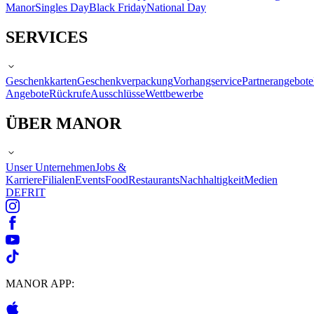
Manor
Singles Day
Black Friday
National Day
SERVICES
Geschenkkarten
Geschenkverpackung
Vorhangservice
Partnerangebote
Angebote
Rückrufe
Ausschlüsse
Wettbewerbe
ÜBER MANOR
Unser Unternehmen
Jobs &
Karriere
Filialen
Events
Food
Restaurants
Nachhaltigkeit
Medien
DE
FR
IT
MANOR APP: