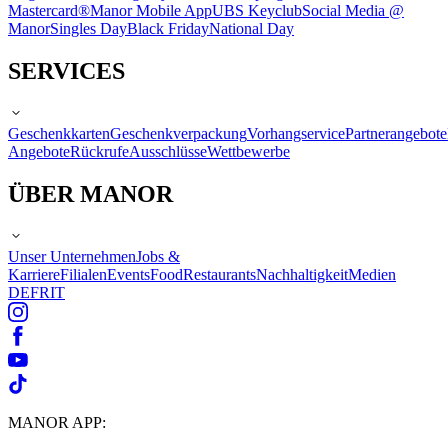
Mastercard®
Manor Mobile App
UBS Keyclub
Social Media @
Manor
Singles Day
Black Friday
National Day
SERVICES
Geschenkkarten
Geschenkverpackung
Vorhangservice
Partnerangebote
Angebote
Rückrufe
Ausschlüsse
Wettbewerbe
ÜBER MANOR
Unser Unternehmen
Jobs &
Karriere
Filialen
Events
Food
Restaurants
Nachhaltigkeit
Medien
DE
FR
IT
MANOR APP: