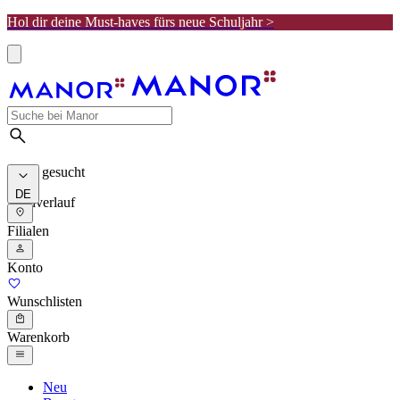
Hol dir deine Must-haves fürs neue Schuljahr >
Meist gesucht
DE
Suchverlauf
Filialen
Konto
Wunschlisten
Warenkorb
Neu