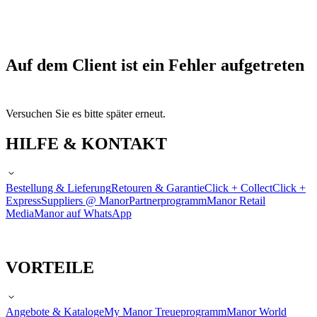
Auf dem Client ist ein Fehler aufgetreten
Versuchen Sie es bitte später erneut.
HILFE & KONTAKT
Bestellung & Lieferung
Retouren & Garantie
Click + Collect
Click +
Express
Suppliers @ Manor
Partnerprogramm
Manor Retail
Media
Manor auf WhatsApp
VORTEILE
Angebote & Kataloge
My Manor Treueprogramm
Manor World