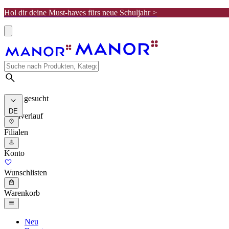
Hol dir deine Must-haves fürs neue Schuljahr >
Meist gesucht
DE
Suchverlauf
Filialen
Konto
Wunschlisten
Warenkorb
Neu