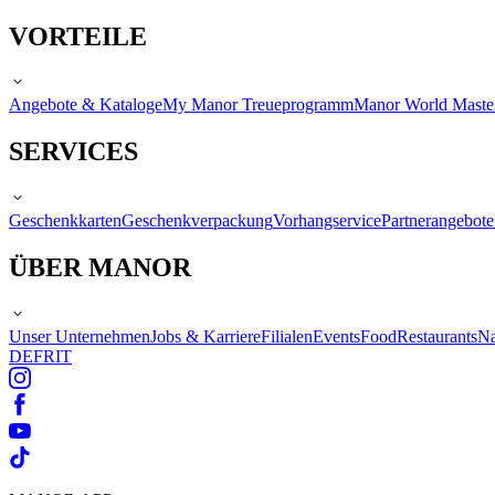
VORTEILE
Angebote & Kataloge
My Manor Treueprogramm
Manor World Maste
SERVICES
Geschenkkarten
Geschenkverpackung
Vorhangservice
Partnerangebote
ÜBER MANOR
Unser Unternehmen
Jobs & Karriere
Filialen
Events
Food
Restaurants
Na
DE
FR
IT