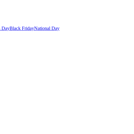
s Day
Black Friday
National Day