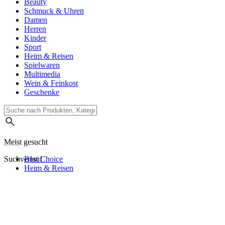
Beauty
Schmuck & Uhren
Damen
Herren
Kinder
Sport
Heim & Reisen
Spielwaren
Multimedia
Wein & Feinkost
Geschenke
Meist gesucht
Suchverlauf
Best Choice
Heim & Reisen