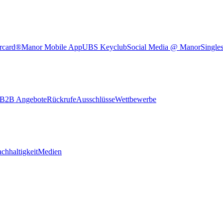
rcard®
Manor Mobile App
UBS Keyclub
Social Media @ Manor
Single
B2B Angebote
Rückrufe
Ausschlüsse
Wettbewerbe
chhaltigkeit
Medien