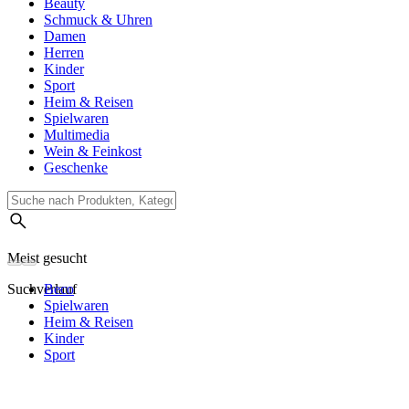
Beauty
Schmuck & Uhren
Damen
Herren
Kinder
Sport
Heim & Reisen
Spielwaren
Multimedia
Wein & Feinkost
Geschenke
Meist gesucht
Suchverlauf
Beco
Spielwaren
Heim & Reisen
Kinder
Sport