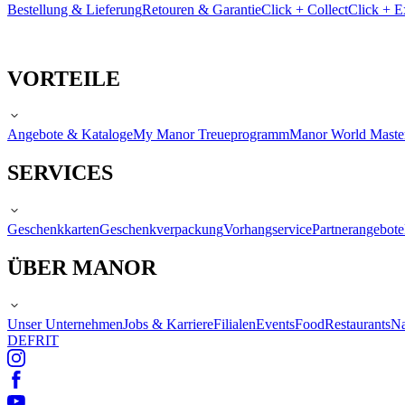
Bestellung & Lieferung
Retouren & Garantie
Click + Collect
Click + E
VORTEILE
Angebote & Kataloge
My Manor Treueprogramm
Manor World Maste
SERVICES
Geschenkkarten
Geschenkverpackung
Vorhangservice
Partnerangebote
ÜBER MANOR
Unser Unternehmen
Jobs & Karriere
Filialen
Events
Food
Restaurants
Na
DE
FR
IT