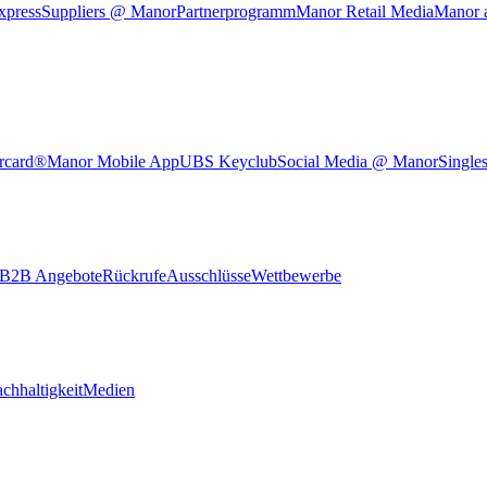
xpress
Suppliers @ Manor
Partnerprogramm
Manor Retail Media
Manor 
rcard®
Manor Mobile App
UBS Keyclub
Social Media @ Manor
Single
B2B Angebote
Rückrufe
Ausschlüsse
Wettbewerbe
chhaltigkeit
Medien