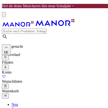
Hol dir deine Must-haves fürs neue Schuljahr >
Meist gesucht
DE
Suchverlauf
Filialen
Konto
Wunschlisten
Warenkorb
Neu