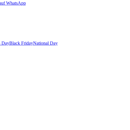
auf WhatsApp
s Day
Black Friday
National Day