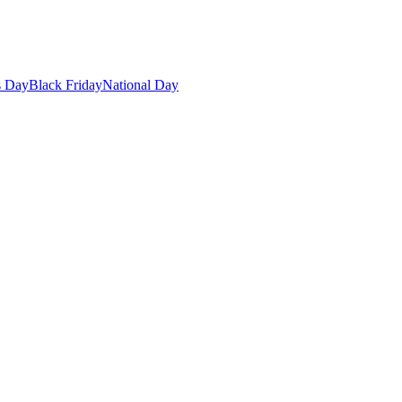
s Day
Black Friday
National Day