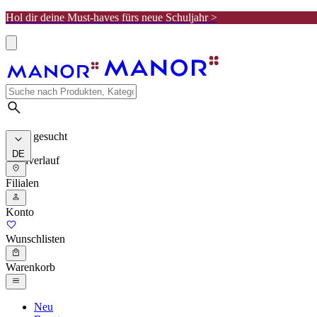
Hol dir deine Must-haves fürs neue Schuljahr >
Meist gesucht
DE
Suchverlauf
Filialen
Konto
Wunschlisten
Warenkorb
Neu