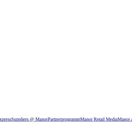
xpress
Suppliers @ Manor
Partnerprogramm
Manor Retail Media
Manor 