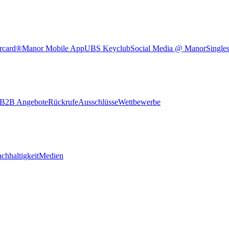
rcard®
Manor Mobile App
UBS Keyclub
Social Media @ Manor
Single
B2B Angebote
Rückrufe
Ausschlüsse
Wettbewerbe
chhaltigkeit
Medien