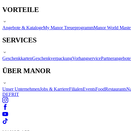
VORTEILE
Angebote & Kataloge
My Manor Treueprogramm
Manor World Maste
SERVICES
Geschenkkarten
Geschenkverpackung
Vorhangservice
Partnerangebote
ÜBER MANOR
Unser Unternehmen
Jobs & Karriere
Filialen
Events
Food
Restaurants
Na
DE
FR
IT