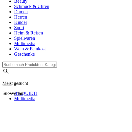
Beauty
Schmuck & Uhren
Damen
Herren
Kinder
Sport
Heim & Reisen
Spielwaren
Multimedia
Wein & Feinkost
Geschenke
Meist gesucht
Suchverlauf
BE QUIET!
Multimedia