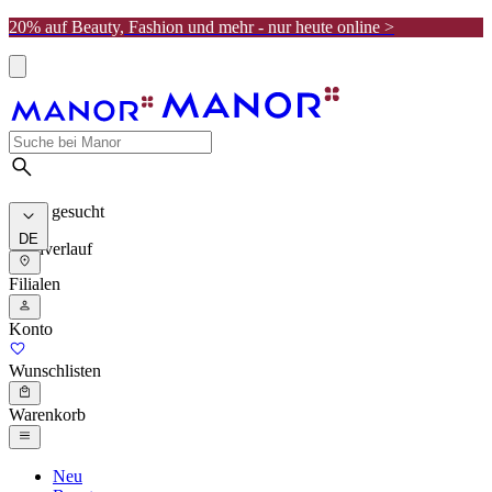
20% auf Beauty, Fashion und mehr - nur heute online >
Meist gesucht
DE
Suchverlauf
Filialen
Konto
Wunschlisten
Warenkorb
Neu