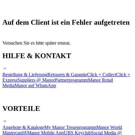
Auf dem Client ist ein Fehler aufgetreten
Versuchen Sie es bitte später erneut.
HILFE & KONTAKT
Bestellung & Lieferung
Retouren & Garantie
Click + Collect
Click +
Express
Suppliers @ Manor
Partnerprogramm
Manor Retail
Media
Manor auf WhatsApp
VORTEILE
Angebote & Kataloge
My Manor Treueprogramm
Manor World
Mastercard®
Manor Mobile App
UBS Keyclub
Social Media @