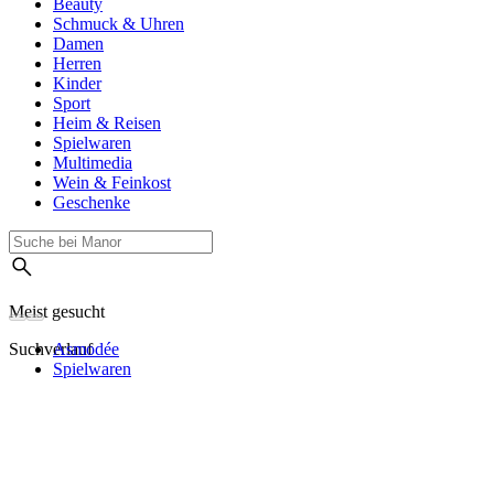
Beauty
Schmuck & Uhren
Damen
Herren
Kinder
Sport
Heim & Reisen
Spielwaren
Multimedia
Wein & Feinkost
Geschenke
Meist gesucht
Suchverlauf
Asmodée
Spielwaren