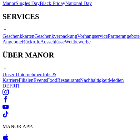
Manor
Singles Day
Black Friday
National Day
SERVICES
Geschenkkarten
Geschenkverpackung
Vorhangservice
Partnerangebote
Angebote
Rückrufe
Ausschlüsse
Wettbewerbe
ÜBER MANOR
Unser Unternehmen
Jobs &
Karriere
Filialen
Events
Food
Restaurants
Nachhaltigkeit
Medien
DE
FR
IT
MANOR APP: