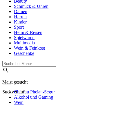
Beauty
Schmuck & Uhren
Damen
Herren
Kinder
Sport
Heim & Reisen
Spielwaren
Multimedia
Wein & Feinkost
Geschenke
Meist gesucht
Suchverlauf
Château Phelan-Segur
Alkohol und Gaming
Wein