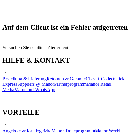
Auf dem Client ist ein Fehler aufgetreten
Versuchen Sie es bitte später erneut.
HILFE & KONTAKT
Bestellung & Lieferung
Retouren & Garantie
Click + Collect
Click +
Express
Suppliers @ Manor
Partnerprogramm
Manor Retail
Media
Manor auf WhatsApp
VORTEILE
Angebote & Kataloge
My Manor Treueprogramm
Manor World