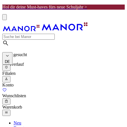
Hol dir deine Must-haves fürs neue Schuljahr >
Meist gesucht
DE
Suchverlauf
Filialen
Konto
Wunschlisten
Warenkorb
Neu