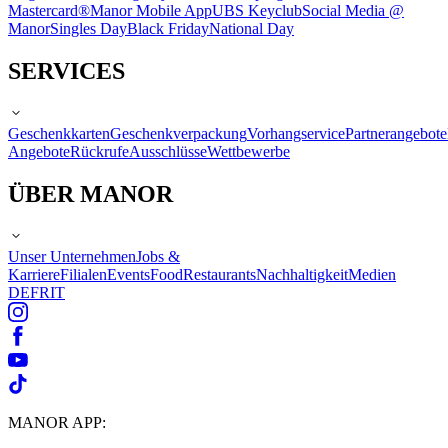
Mastercard®
Manor Mobile App
UBS Keyclub
Social Media @
Manor
Singles Day
Black Friday
National Day
SERVICES
Geschenkkarten
Geschenkverpackung
Vorhangservice
Partnerangebote
Angebote
Rückrufe
Ausschlüsse
Wettbewerbe
ÜBER MANOR
Unser Unternehmen
Jobs &
Karriere
Filialen
Events
Food
Restaurants
Nachhaltigkeit
Medien
DE
FR
IT
MANOR APP: