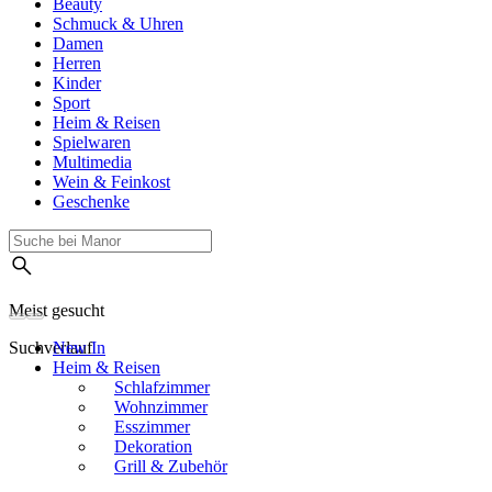
Beauty
Schmuck & Uhren
Damen
Herren
Kinder
Sport
Heim & Reisen
Spielwaren
Multimedia
Wein & Feinkost
Geschenke
Meist gesucht
Suchverlauf
New In
Heim & Reisen
Schlafzimmer
Wohnzimmer
Esszimmer
Dekoration
Grill & Zubehör