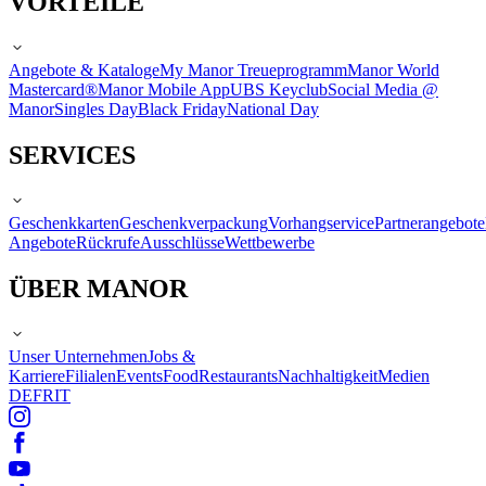
VORTEILE
Angebote & Kataloge
My Manor Treueprogramm
Manor World
Mastercard®
Manor Mobile App
UBS Keyclub
Social Media @
Manor
Singles Day
Black Friday
National Day
SERVICES
Geschenkkarten
Geschenkverpackung
Vorhangservice
Partnerangebote
Angebote
Rückrufe
Ausschlüsse
Wettbewerbe
ÜBER MANOR
Unser Unternehmen
Jobs &
Karriere
Filialen
Events
Food
Restaurants
Nachhaltigkeit
Medien
DE
FR
IT