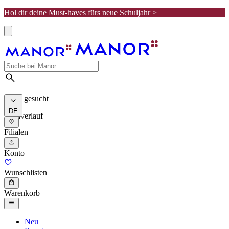
Hol dir deine Must-haves fürs neue Schuljahr >
Meist gesucht
DE
Suchverlauf
Filialen
Konto
Wunschlisten
Warenkorb
Neu