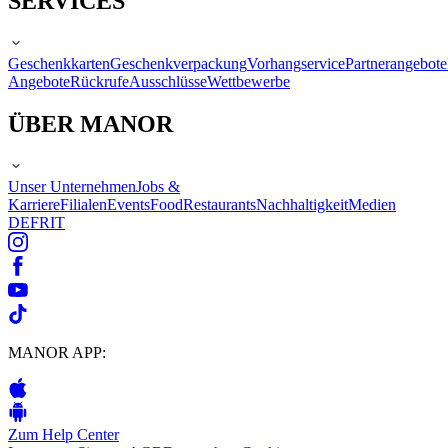
SERVICES
Geschenkkarten
Geschenkverpackung
Vorhangservice
Partnerangebote
Angebote
Rückrufe
Ausschlüsse
Wettbewerbe
ÜBER MANOR
Unser Unternehmen
Jobs &
Karriere
Filialen
Events
Food
Restaurants
Nachhaltigkeit
Medien
DE
FR
IT
MANOR APP:
Zum Help Center