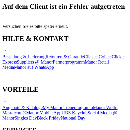
Auf dem Client ist ein Fehler aufgetreten
Versuchen Sie es bitte später erneut.
HILFE & KONTAKT
Bestellung & Lieferung
Retouren & Garantie
Click + Collect
Click +
Express
Suppliers @ Manor
Partnerprogramm
Manor Retail
Media
Manor auf WhatsApp
VORTEILE
Angebote & Kataloge
My Manor Treueprogramm
Manor World
Mastercard®
Manor Mobile App
UBS Keyclub
Social Media @
Manor
Singles Day
Black Friday
National Day