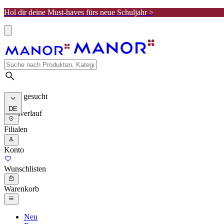
Hol dir deine Must-haves fürs neue Schuljahr >
Meist gesucht
DE
Suchverlauf
Filialen
Konto
Wunschlisten
Warenkorb
Neu