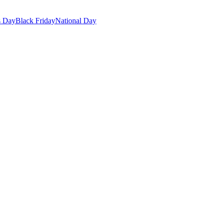
s Day
Black Friday
National Day