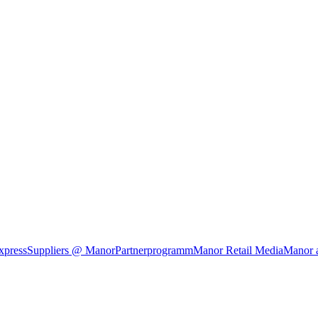
xpress
Suppliers @ Manor
Partnerprogramm
Manor Retail Media
Manor 