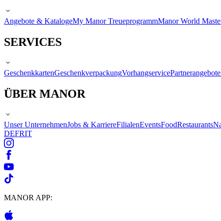
Angebote & Kataloge
My Manor Treueprogramm
Manor World Maste
SERVICES
Geschenkkarten
Geschenkverpackung
Vorhangservice
Partnerangebote
ÜBER MANOR
Unser Unternehmen
Jobs & Karriere
Filialen
Events
Food
Restaurants
Na
DE
FR
IT
MANOR APP: