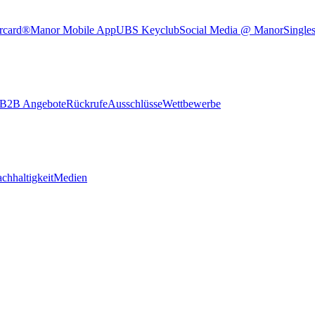
rcard®
Manor Mobile App
UBS Keyclub
Social Media @ Manor
Single
B2B Angebote
Rückrufe
Ausschlüsse
Wettbewerbe
chhaltigkeit
Medien