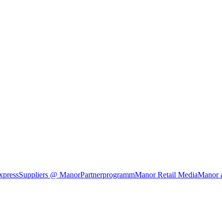
xpress
Suppliers @ Manor
Partnerprogramm
Manor Retail Media
Manor 