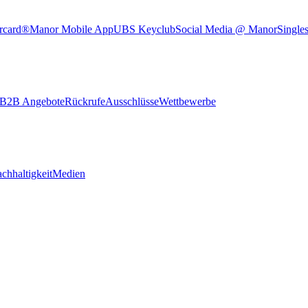
rcard®
Manor Mobile App
UBS Keyclub
Social Media @ Manor
Single
B2B Angebote
Rückrufe
Ausschlüsse
Wettbewerbe
chhaltigkeit
Medien