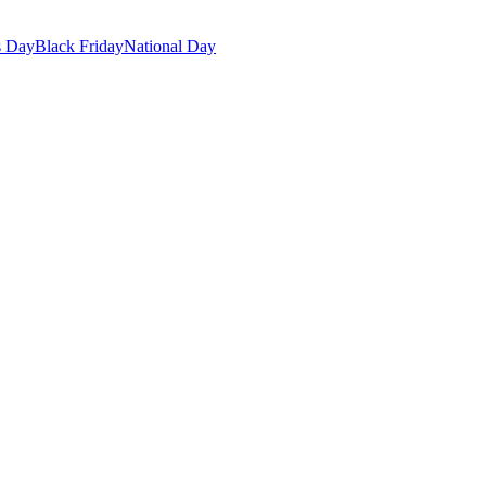
s Day
Black Friday
National Day