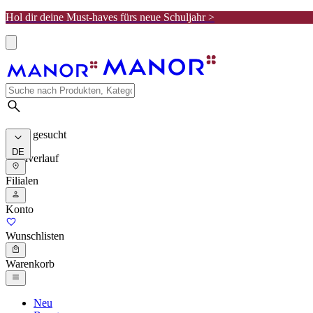
Hol dir deine Must-haves fürs neue Schuljahr >
Meist gesucht
DE
Suchverlauf
Filialen
Konto
Wunschlisten
Warenkorb
Neu