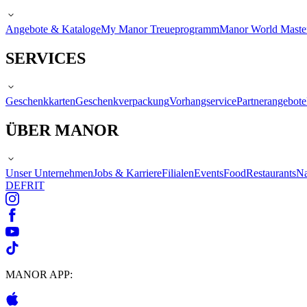
Angebote & Kataloge
My Manor Treueprogramm
Manor World Maste
SERVICES
Geschenkkarten
Geschenkverpackung
Vorhangservice
Partnerangebote
ÜBER MANOR
Unser Unternehmen
Jobs & Karriere
Filialen
Events
Food
Restaurants
Na
DE
FR
IT
MANOR APP: