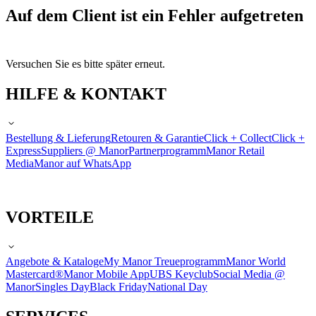
Auf dem Client ist ein Fehler aufgetreten
Versuchen Sie es bitte später erneut.
HILFE & KONTAKT
Bestellung & Lieferung
Retouren & Garantie
Click + Collect
Click +
Express
Suppliers @ Manor
Partnerprogramm
Manor Retail
Media
Manor auf WhatsApp
VORTEILE
Angebote & Kataloge
My Manor Treueprogramm
Manor World
Mastercard®
Manor Mobile App
UBS Keyclub
Social Media @
Manor
Singles Day
Black Friday
National Day