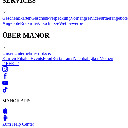
SERVICES
Geschenkkarten
Geschenkverpackung
Vorhangservice
Partnerangebote
Angebote
Rückrufe
Ausschlüsse
Wettbewerbe
ÜBER MANOR
Unser Unternehmen
Jobs &
Karriere
Filialen
Events
Food
Restaurants
Nachhaltigkeit
Medien
DE
FR
IT
MANOR APP:
Zum Help Center