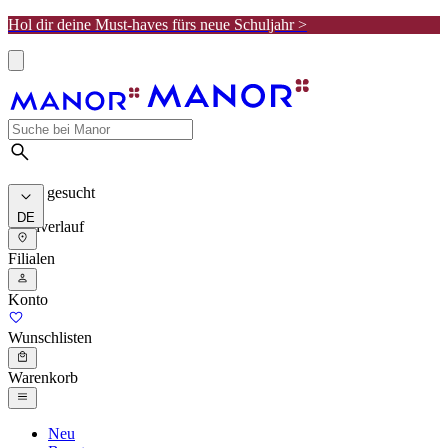
Hol dir deine Must-haves fürs neue Schuljahr >
Meist gesucht
DE
Suchverlauf
Filialen
Konto
Wunschlisten
Warenkorb
Neu