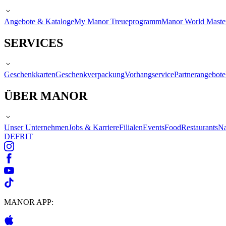
Angebote & Kataloge
My Manor Treueprogramm
Manor World Maste
SERVICES
Geschenkkarten
Geschenkverpackung
Vorhangservice
Partnerangebote
ÜBER MANOR
Unser Unternehmen
Jobs & Karriere
Filialen
Events
Food
Restaurants
Na
DE
FR
IT
MANOR APP: