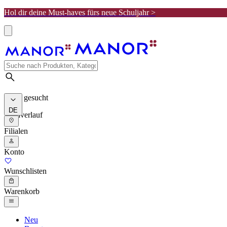
Hol dir deine Must-haves fürs neue Schuljahr >
Meist gesucht
DE
Suchverlauf
Filialen
Konto
Wunschlisten
Warenkorb
Neu