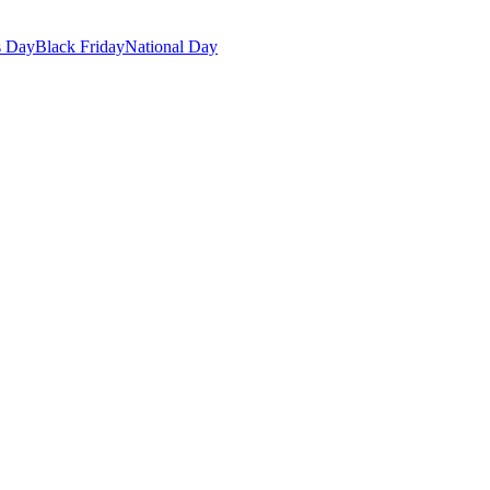
s Day
Black Friday
National Day