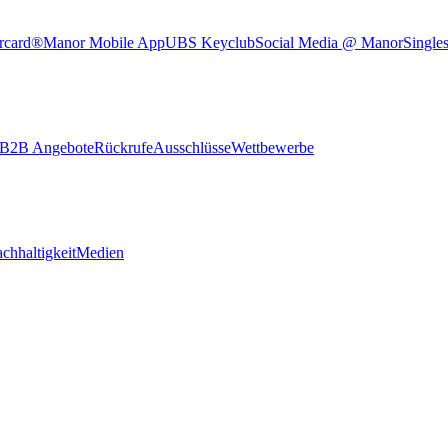
rcard®
Manor Mobile App
UBS Keyclub
Social Media @ Manor
Single
B2B Angebote
Rückrufe
Ausschlüsse
Wettbewerbe
chhaltigkeit
Medien