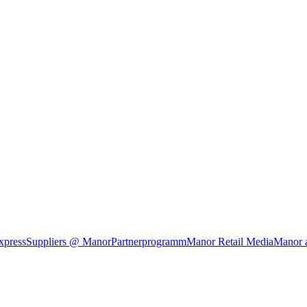
xpress
Suppliers @ Manor
Partnerprogramm
Manor Retail Media
Manor 