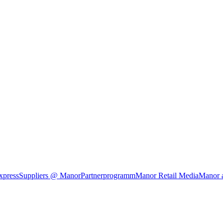
xpress
Suppliers @ Manor
Partnerprogramm
Manor Retail Media
Manor 