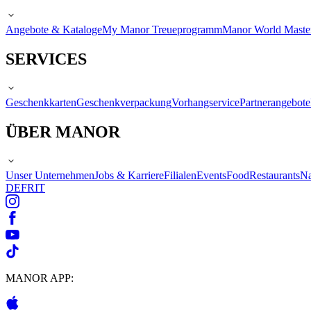
Angebote & Kataloge
My Manor Treueprogramm
Manor World Maste
SERVICES
Geschenkkarten
Geschenkverpackung
Vorhangservice
Partnerangebote
ÜBER MANOR
Unser Unternehmen
Jobs & Karriere
Filialen
Events
Food
Restaurants
Na
DE
FR
IT
MANOR APP: