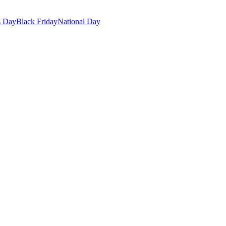
s Day
Black Friday
National Day