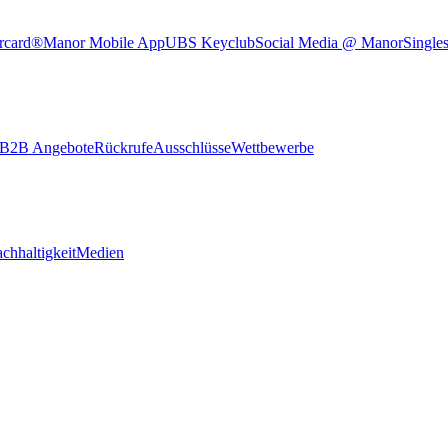
rcard®
Manor Mobile App
UBS Keyclub
Social Media @ Manor
Single
B2B Angebote
Rückrufe
Ausschlüsse
Wettbewerbe
chhaltigkeit
Medien