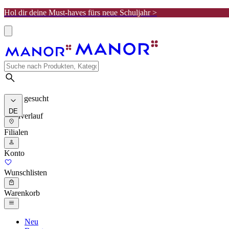
Hol dir deine Must-haves fürs neue Schuljahr >
Meist gesucht
DE
Suchverlauf
Filialen
Konto
Wunschlisten
Warenkorb
Neu