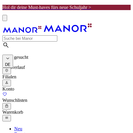
Hol dir deine Must-haves fürs neue Schuljahr >
Meist gesucht
DE
Suchverlauf
Filialen
Konto
Wunschlisten
Warenkorb
Neu