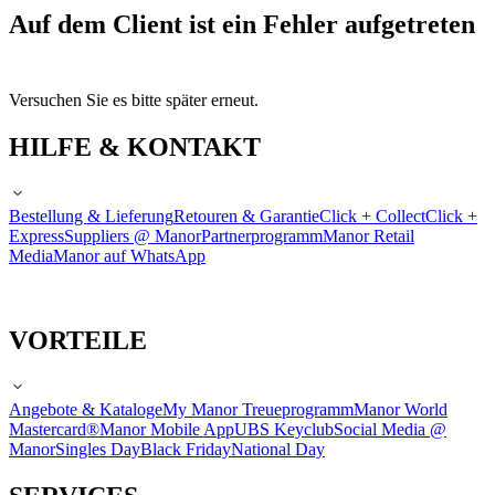
Auf dem Client ist ein Fehler aufgetreten
Versuchen Sie es bitte später erneut.
HILFE & KONTAKT
Bestellung & Lieferung
Retouren & Garantie
Click + Collect
Click +
Express
Suppliers @ Manor
Partnerprogramm
Manor Retail
Media
Manor auf WhatsApp
VORTEILE
Angebote & Kataloge
My Manor Treueprogramm
Manor World
Mastercard®
Manor Mobile App
UBS Keyclub
Social Media @
Manor
Singles Day
Black Friday
National Day