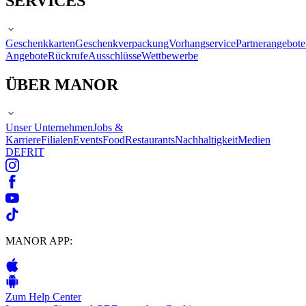
SERVICES
Geschenkkarten
Geschenkverpackung
Vorhangservice
Partnerangebote
Angebote
Rückrufe
Ausschlüsse
Wettbewerbe
ÜBER MANOR
Unser Unternehmen
Jobs &
Karriere
Filialen
Events
Food
Restaurants
Nachhaltigkeit
Medien
DE
FR
IT
MANOR APP:
Zum Help Center