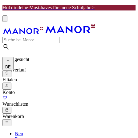
Hol dir deine Must-haves fürs neue Schuljahr >
Meist gesucht
DE
Suchverlauf
Filialen
Konto
Wunschlisten
Warenkorb
Neu