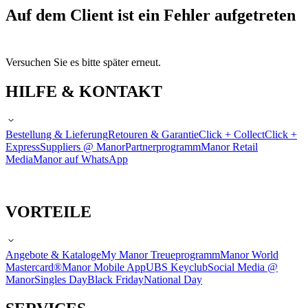
Auf dem Client ist ein Fehler aufgetreten
Versuchen Sie es bitte später erneut.
HILFE & KONTAKT
Bestellung & Lieferung
Retouren & Garantie
Click + Collect
Click +
Express
Suppliers @ Manor
Partnerprogramm
Manor Retail
Media
Manor auf WhatsApp
VORTEILE
Angebote & Kataloge
My Manor Treueprogramm
Manor World
Mastercard®
Manor Mobile App
UBS Keyclub
Social Media @
Manor
Singles Day
Black Friday
National Day