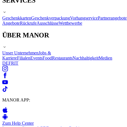
SERVICES
Geschenkkarten
Geschenkverpackung
Vorhangservice
Partnerangebote
Angebote
Rückrufe
Ausschlüsse
Wettbewerbe
ÜBER MANOR
Unser Unternehmen
Jobs &
Karriere
Filialen
Events
Food
Restaurants
Nachhaltigkeit
Medien
DE
FR
IT
MANOR APP:
Zum Help Center