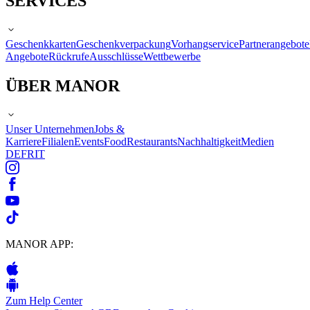
SERVICES
Geschenkkarten
Geschenkverpackung
Vorhangservice
Partnerangebote
Angebote
Rückrufe
Ausschlüsse
Wettbewerbe
ÜBER MANOR
Unser Unternehmen
Jobs &
Karriere
Filialen
Events
Food
Restaurants
Nachhaltigkeit
Medien
DE
FR
IT
MANOR APP:
Zum Help Center