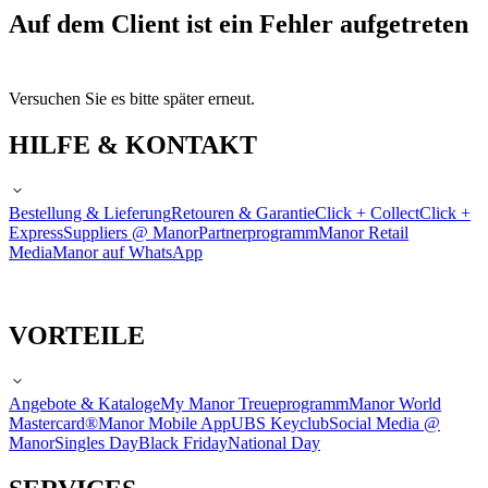
Auf dem Client ist ein Fehler aufgetreten
Versuchen Sie es bitte später erneut.
HILFE & KONTAKT
Bestellung & Lieferung
Retouren & Garantie
Click + Collect
Click +
Express
Suppliers @ Manor
Partnerprogramm
Manor Retail
Media
Manor auf WhatsApp
VORTEILE
Angebote & Kataloge
My Manor Treueprogramm
Manor World
Mastercard®
Manor Mobile App
UBS Keyclub
Social Media @
Manor
Singles Day
Black Friday
National Day