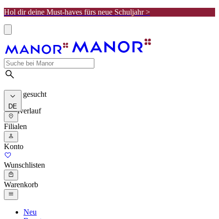
Hol dir deine Must-haves fürs neue Schuljahr >
Meist gesucht
DE
Suchverlauf
Filialen
Konto
Wunschlisten
Warenkorb
Neu