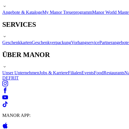
Angebote & Kataloge
My Manor Treueprogramm
Manor World Maste
SERVICES
Geschenkkarten
Geschenkverpackung
Vorhangservice
Partnerangebote
ÜBER MANOR
Unser Unternehmen
Jobs & Karriere
Filialen
Events
Food
Restaurants
Na
DE
FR
IT
MANOR APP: