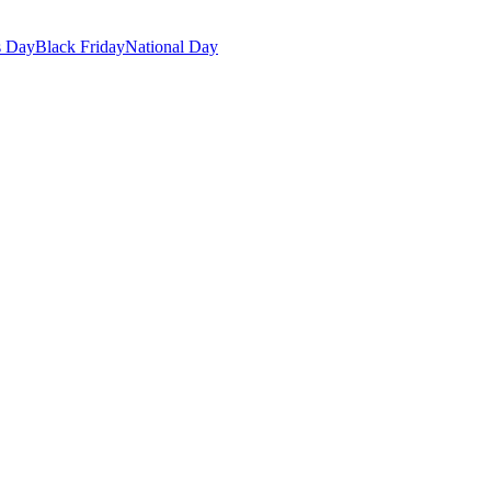
s Day
Black Friday
National Day