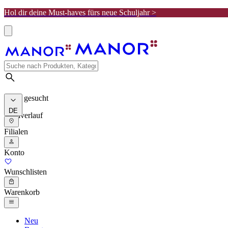
Hol dir deine Must-haves fürs neue Schuljahr >
Meist gesucht
DE
Suchverlauf
Filialen
Konto
Wunschlisten
Warenkorb
Neu