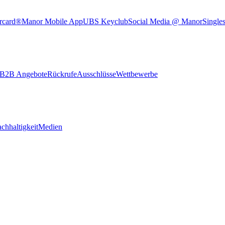
rcard®
Manor Mobile App
UBS Keyclub
Social Media @ Manor
Single
B2B Angebote
Rückrufe
Ausschlüsse
Wettbewerbe
chhaltigkeit
Medien