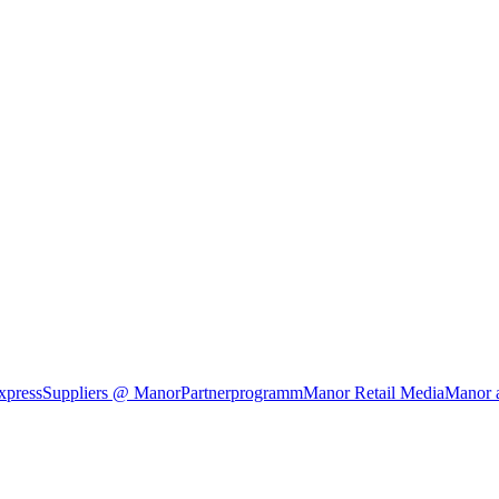
xpress
Suppliers @ Manor
Partnerprogramm
Manor Retail Media
Manor 