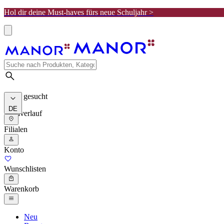
Hol dir deine Must-haves fürs neue Schuljahr >
Meist gesucht
DE
Suchverlauf
Filialen
Konto
Wunschlisten
Warenkorb
Neu