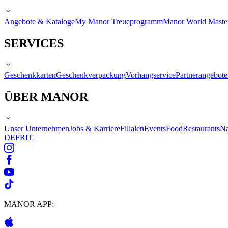
Angebote & Kataloge
My Manor Treueprogramm
Manor World Maste
SERVICES
Geschenkkarten
Geschenkverpackung
Vorhangservice
Partnerangebote
ÜBER MANOR
Unser Unternehmen
Jobs & Karriere
Filialen
Events
Food
Restaurants
Na
DE
FR
IT
MANOR APP: