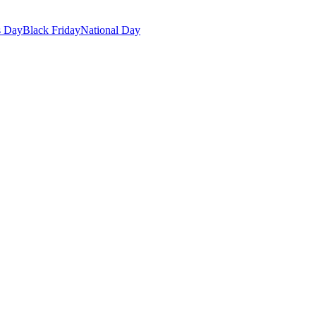
s Day
Black Friday
National Day