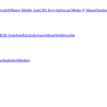
rcard®
Manor Mobile App
UBS Keyclub
Social Media @ Manor
Single
B2B Angebote
Rückrufe
Ausschlüsse
Wettbewerbe
chhaltigkeit
Medien