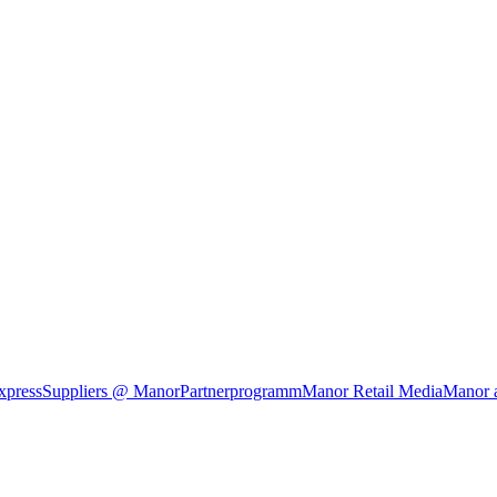
xpress
Suppliers @ Manor
Partnerprogramm
Manor Retail Media
Manor 