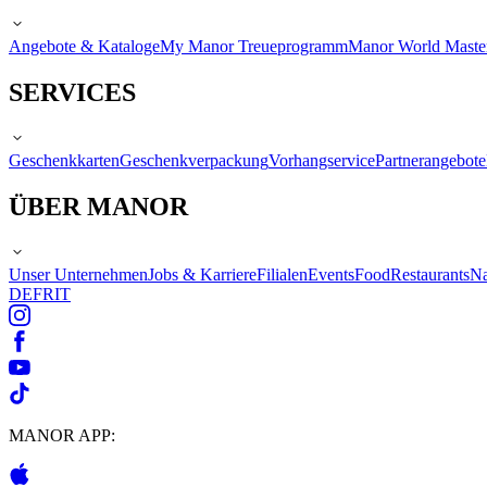
Angebote & Kataloge
My Manor Treueprogramm
Manor World Maste
SERVICES
Geschenkkarten
Geschenkverpackung
Vorhangservice
Partnerangebote
ÜBER MANOR
Unser Unternehmen
Jobs & Karriere
Filialen
Events
Food
Restaurants
Na
DE
FR
IT
MANOR APP: