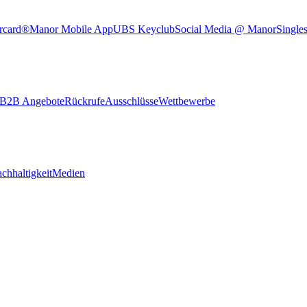
rcard®
Manor Mobile App
UBS Keyclub
Social Media @ Manor
Single
B2B Angebote
Rückrufe
Ausschlüsse
Wettbewerbe
chhaltigkeit
Medien