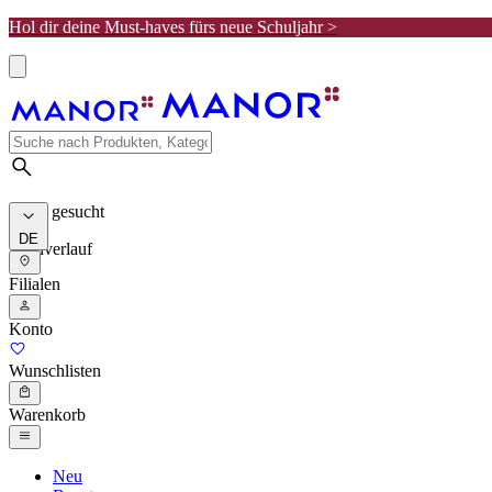
Hol dir deine Must-haves fürs neue Schuljahr >
Meist gesucht
DE
Suchverlauf
Filialen
Konto
Wunschlisten
Warenkorb
Neu