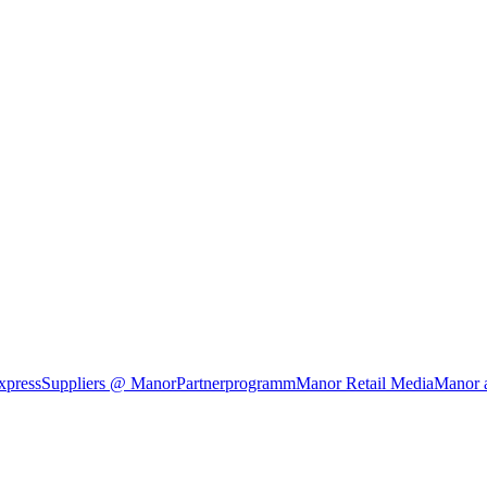
xpress
Suppliers @ Manor
Partnerprogramm
Manor Retail Media
Manor 