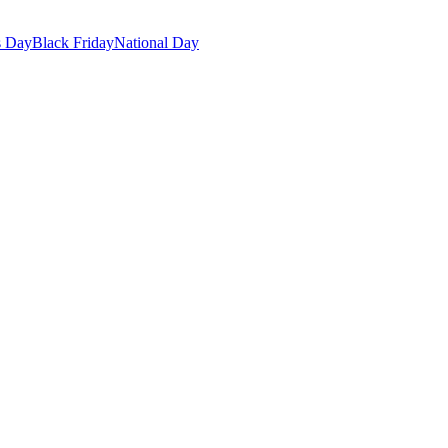
s Day
Black Friday
National Day