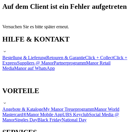
Auf dem Client ist ein Fehler aufgetreten
Versuchen Sie es bitte später erneut.
HILFE & KONTAKT
Bestellung & Lieferung
Retouren & Garantie
Click + Collect
Click +
Express
Suppliers @ Manor
Partnerprogramm
Manor Retail
Media
Manor auf WhatsApp
VORTEILE
Angebote & Kataloge
My Manor Treueprogramm
Manor World
Mastercard®
Manor Mobile App
UBS Keyclub
Social Media @
Manor
Singles Day
Black Friday
National Day