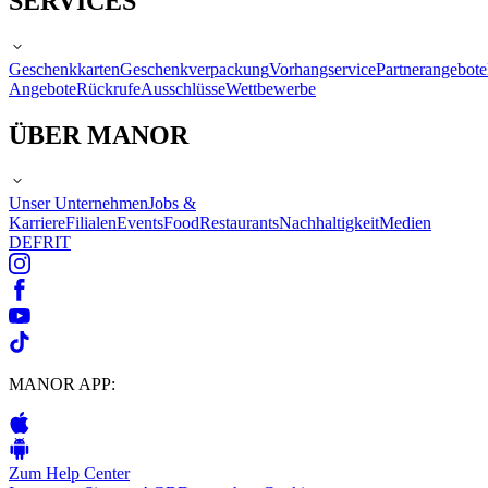
SERVICES
Geschenkkarten
Geschenkverpackung
Vorhangservice
Partnerangebote
Angebote
Rückrufe
Ausschlüsse
Wettbewerbe
ÜBER MANOR
Unser Unternehmen
Jobs &
Karriere
Filialen
Events
Food
Restaurants
Nachhaltigkeit
Medien
DE
FR
IT
MANOR APP:
Zum Help Center