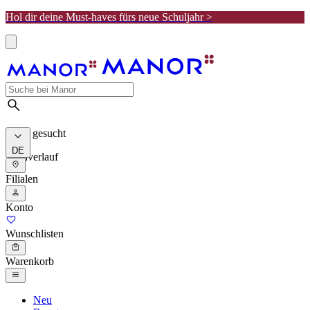
Hol dir deine Must-haves fürs neue Schuljahr >
Meist gesucht
DE
Suchverlauf
Filialen
Konto
Wunschlisten
Warenkorb
Neu