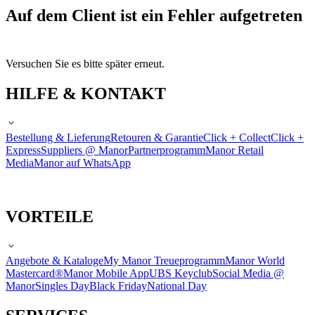
Auf dem Client ist ein Fehler aufgetreten
Versuchen Sie es bitte später erneut.
HILFE & KONTAKT
Bestellung & Lieferung
Retouren & Garantie
Click + Collect
Click +
Express
Suppliers @ Manor
Partnerprogramm
Manor Retail
Media
Manor auf WhatsApp
VORTEILE
Angebote & Kataloge
My Manor Treueprogramm
Manor World
Mastercard®
Manor Mobile App
UBS Keyclub
Social Media @
Manor
Singles Day
Black Friday
National Day