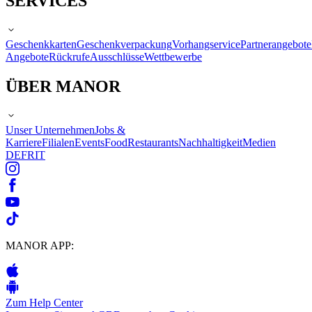
SERVICES
Geschenkkarten
Geschenkverpackung
Vorhangservice
Partnerangebote
Angebote
Rückrufe
Ausschlüsse
Wettbewerbe
ÜBER MANOR
Unser Unternehmen
Jobs &
Karriere
Filialen
Events
Food
Restaurants
Nachhaltigkeit
Medien
DE
FR
IT
MANOR APP:
Zum Help Center