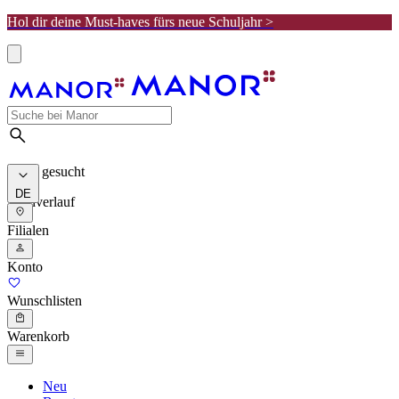
Hol dir deine Must-haves fürs neue Schuljahr >
Meist gesucht
DE
Suchverlauf
Filialen
Konto
Wunschlisten
Warenkorb
Neu