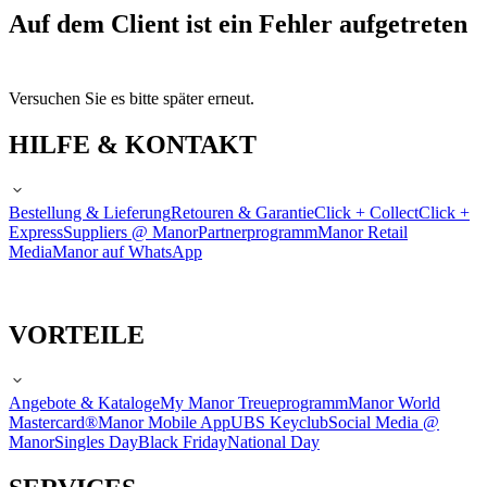
Auf dem Client ist ein Fehler aufgetreten
Versuchen Sie es bitte später erneut.
HILFE & KONTAKT
Bestellung & Lieferung
Retouren & Garantie
Click + Collect
Click +
Express
Suppliers @ Manor
Partnerprogramm
Manor Retail
Media
Manor auf WhatsApp
VORTEILE
Angebote & Kataloge
My Manor Treueprogramm
Manor World
Mastercard®
Manor Mobile App
UBS Keyclub
Social Media @
Manor
Singles Day
Black Friday
National Day