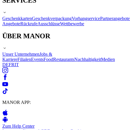
SERVICES
Geschenkkarten
Geschenkverpackung
Vorhangservice
Partnerangebote
Angebote
Rückrufe
Ausschlüsse
Wettbewerbe
ÜBER MANOR
Unser Unternehmen
Jobs &
Karriere
Filialen
Events
Food
Restaurants
Nachhaltigkeit
Medien
DE
FR
IT
MANOR APP:
Zum Help Center