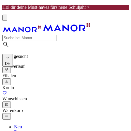
Hol dir deine Must-haves fürs neue Schuljahr >
Meist gesucht
DE
Suchverlauf
Filialen
Konto
Wunschlisten
Warenkorb
Neu