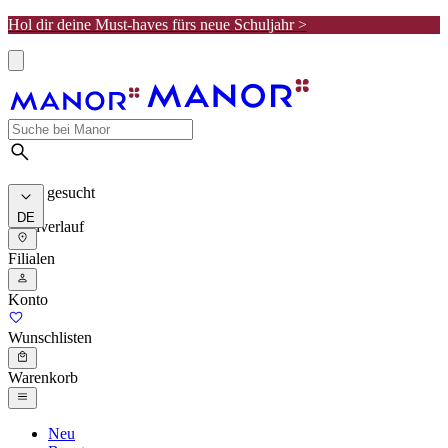
Hol dir deine Must-haves fürs neue Schuljahr >
Meist gesucht
DE
Suchverlauf
Filialen
Konto
Wunschlisten
Warenkorb
Neu