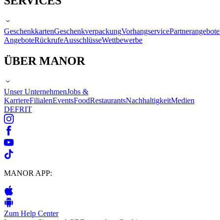
SERVICES
Geschenkkarten
Geschenkverpackung
Vorhangservice
Partnerangebote
Angebote
Rückrufe
Ausschlüsse
Wettbewerbe
ÜBER MANOR
Unser Unternehmen
Jobs &
Karriere
Filialen
Events
Food
Restaurants
Nachhaltigkeit
Medien
DE
FR
IT
MANOR APP:
Zum Help Center