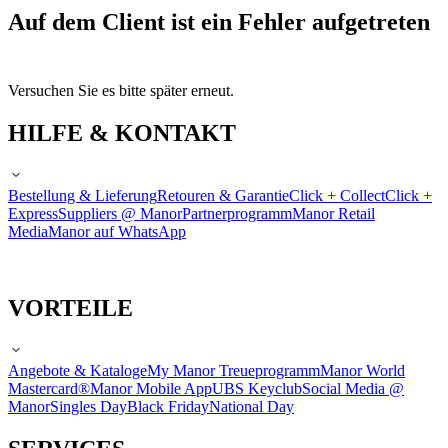
Auf dem Client ist ein Fehler aufgetreten
Versuchen Sie es bitte später erneut.
HILFE & KONTAKT
Bestellung & Lieferung
Retouren & Garantie
Click + Collect
Click +
Express
Suppliers @ Manor
Partnerprogramm
Manor Retail
Media
Manor auf WhatsApp
VORTEILE
Angebote & Kataloge
My Manor Treueprogramm
Manor World
Mastercard®
Manor Mobile App
UBS Keyclub
Social Media @
Manor
Singles Day
Black Friday
National Day