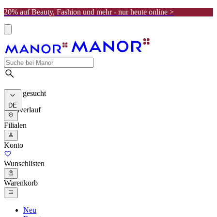
20% auf Beauty, Fashion und mehr - nur heute online >
Meist gesucht
DE
Suchverlauf
Filialen
Konto
Wunschlisten
Warenkorb
Neu