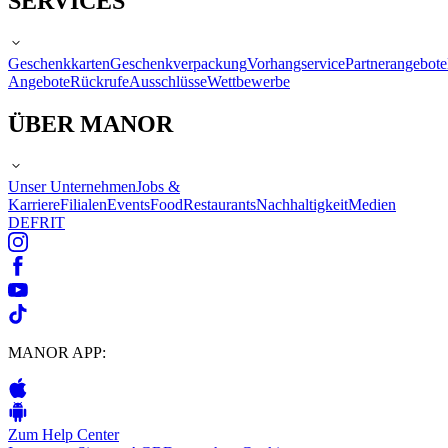
SERVICES
Geschenkkarten
Geschenkverpackung
Vorhangservice
Partnerangebote
Angebote
Rückrufe
Ausschlüsse
Wettbewerbe
ÜBER MANOR
Unser Unternehmen
Jobs &
Karriere
Filialen
Events
Food
Restaurants
Nachhaltigkeit
Medien
DE
FR
IT
MANOR APP:
Zum Help Center