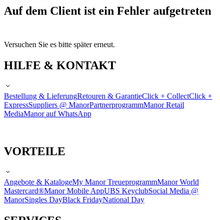
Auf dem Client ist ein Fehler aufgetreten
Versuchen Sie es bitte später erneut.
HILFE & KONTAKT
Bestellung & Lieferung
Retouren & Garantie
Click + Collect
Click +
Express
Suppliers @ Manor
Partnerprogramm
Manor Retail
Media
Manor auf WhatsApp
VORTEILE
Angebote & Kataloge
My Manor Treueprogramm
Manor World
Mastercard®
Manor Mobile App
UBS Keyclub
Social Media @
Manor
Singles Day
Black Friday
National Day