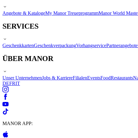
Angebote & Kataloge
My Manor Treueprogramm
Manor World Maste
SERVICES
Geschenkkarten
Geschenkverpackung
Vorhangservice
Partnerangebote
ÜBER MANOR
Unser Unternehmen
Jobs & Karriere
Filialen
Events
Food
Restaurants
Na
DE
FR
IT
MANOR APP: