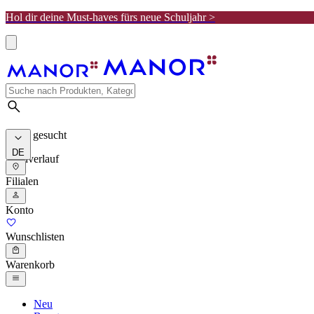
Hol dir deine Must-haves fürs neue Schuljahr >
Meist gesucht
DE
Suchverlauf
Filialen
Konto
Wunschlisten
Warenkorb
Neu