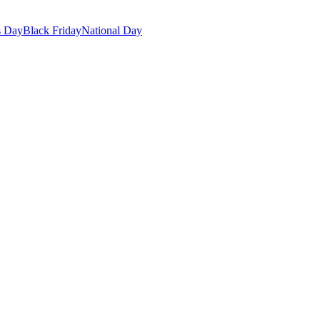
s Day
Black Friday
National Day