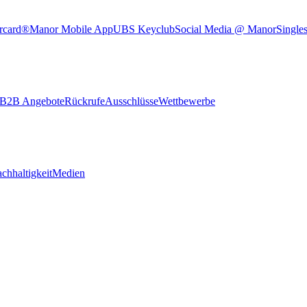
rcard®
Manor Mobile App
UBS Keyclub
Social Media @ Manor
Single
B2B Angebote
Rückrufe
Ausschlüsse
Wettbewerbe
chhaltigkeit
Medien