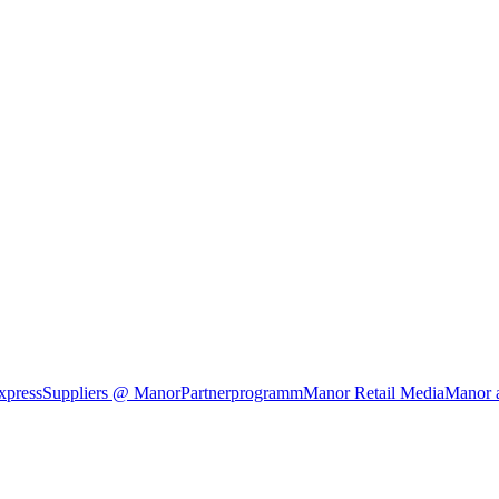
xpress
Suppliers @ Manor
Partnerprogramm
Manor Retail Media
Manor 