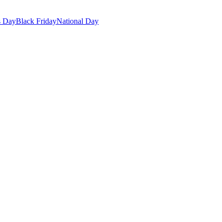
s Day
Black Friday
National Day