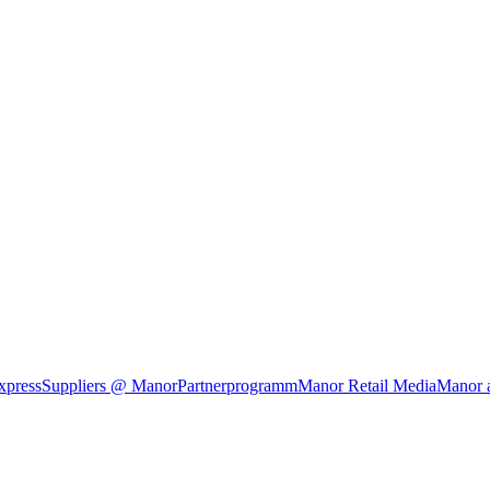
xpress
Suppliers @ Manor
Partnerprogramm
Manor Retail Media
Manor 