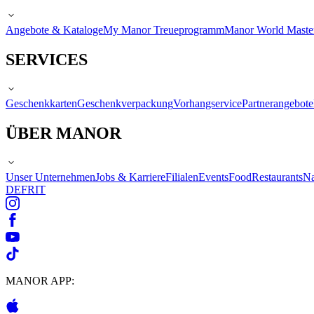
Angebote & Kataloge
My Manor Treueprogramm
Manor World Maste
SERVICES
Geschenkkarten
Geschenkverpackung
Vorhangservice
Partnerangebote
ÜBER MANOR
Unser Unternehmen
Jobs & Karriere
Filialen
Events
Food
Restaurants
Na
DE
FR
IT
MANOR APP: