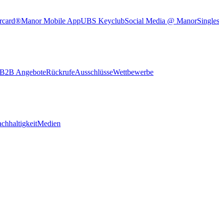
rcard®
Manor Mobile App
UBS Keyclub
Social Media @ Manor
Single
B2B Angebote
Rückrufe
Ausschlüsse
Wettbewerbe
chhaltigkeit
Medien