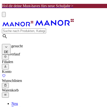
Hol dir deine Must-haves fürs neue Schuljahr >
Meist gesucht
DE
Suchverlauf
Filialen
Konto
Wunschlisten
Warenkorb
Neu