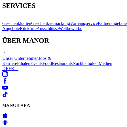
SERVICES
Geschenkkarten
Geschenkverpackung
Vorhangservice
Partnerangebote
Angebote
Rückrufe
Ausschlüsse
Wettbewerbe
ÜBER MANOR
Unser Unternehmen
Jobs &
Karriere
Filialen
Events
Food
Restaurants
Nachhaltigkeit
Medien
DE
FR
IT
MANOR APP: