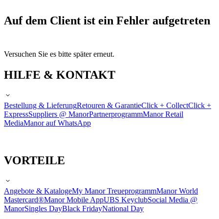
Auf dem Client ist ein Fehler aufgetreten
Versuchen Sie es bitte später erneut.
HILFE & KONTAKT
Bestellung & Lieferung
Retouren & Garantie
Click + Collect
Click +
Express
Suppliers @ Manor
Partnerprogramm
Manor Retail
Media
Manor auf WhatsApp
VORTEILE
Angebote & Kataloge
My Manor Treueprogramm
Manor World
Mastercard®
Manor Mobile App
UBS Keyclub
Social Media @
Manor
Singles Day
Black Friday
National Day