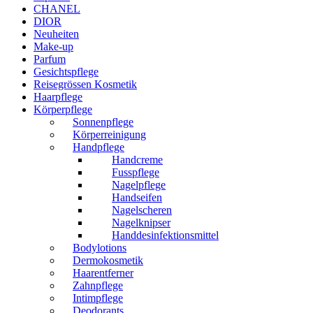
CHANEL
DIOR
Neuheiten
Make-up
Parfum
Gesichtspflege
Reisegrössen Kosmetik
Haarpflege
Körperpflege
Sonnenpflege
Körperreinigung
Handpflege
Handcreme
Fusspflege
Nagelpflege
Handseifen
Nagelscheren
Nagelknipser
Handdesinfektionsmittel
Bodylotions
Dermokosmetik
Haarentferner
Zahnpflege
Intimpflege
Deodorants