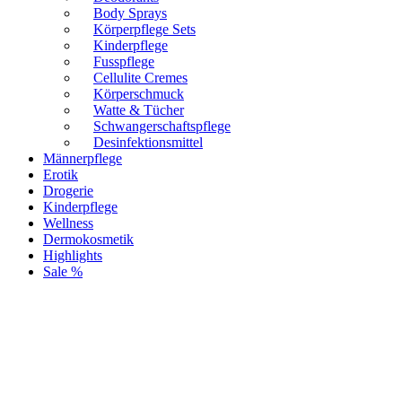
Body Sprays
Körperpflege Sets
Kinderpflege
Fusspflege
Cellulite Cremes
Körperschmuck
Watte & Tücher
Schwangerschaftspflege
Desinfektionsmittel
Männerpflege
Erotik
Drogerie
Kinderpflege
Wellness
Dermokosmetik
Highlights
Sale %