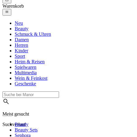
Warenkorb
Neu
Beauty
Schmuck & Uhren
Damen
Herren
Kinder
Sport
Heim & Reisen
Spielwaren
Multimedia
Wein & Feinkost
Geschenke
Meist gesucht
Suchverlauf
Beauty
Beauty Sets
Sephora