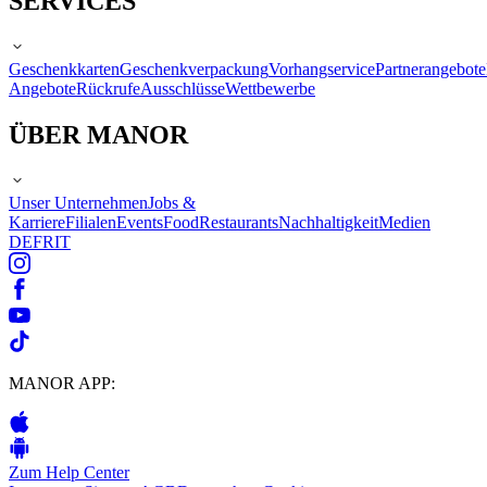
SERVICES
Geschenkkarten
Geschenkverpackung
Vorhangservice
Partnerangebote
Angebote
Rückrufe
Ausschlüsse
Wettbewerbe
ÜBER MANOR
Unser Unternehmen
Jobs &
Karriere
Filialen
Events
Food
Restaurants
Nachhaltigkeit
Medien
DE
FR
IT
MANOR APP:
Zum Help Center