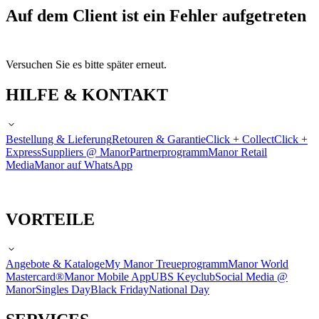
Auf dem Client ist ein Fehler aufgetreten
Versuchen Sie es bitte später erneut.
HILFE & KONTAKT
Bestellung & Lieferung
Retouren & Garantie
Click + Collect
Click +
Express
Suppliers @ Manor
Partnerprogramm
Manor Retail
Media
Manor auf WhatsApp
VORTEILE
Angebote & Kataloge
My Manor Treueprogramm
Manor World
Mastercard®
Manor Mobile App
UBS Keyclub
Social Media @
Manor
Singles Day
Black Friday
National Day