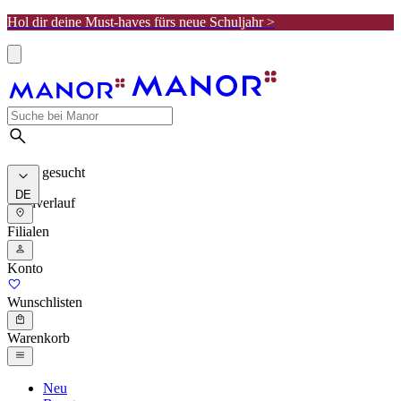
Hol dir deine Must-haves fürs neue Schuljahr >
Meist gesucht
DE
Suchverlauf
Filialen
Konto
Wunschlisten
Warenkorb
Neu