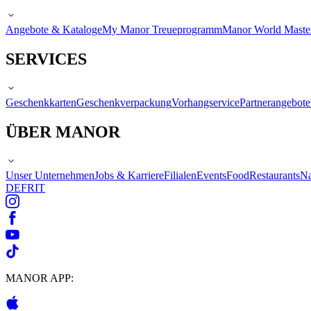
Angebote & Kataloge
My Manor Treueprogramm
Manor World Maste
SERVICES
Geschenkkarten
Geschenkverpackung
Vorhangservice
Partnerangebote
ÜBER MANOR
Unser Unternehmen
Jobs & Karriere
Filialen
Events
Food
Restaurants
Na
DE
FR
IT
MANOR APP: