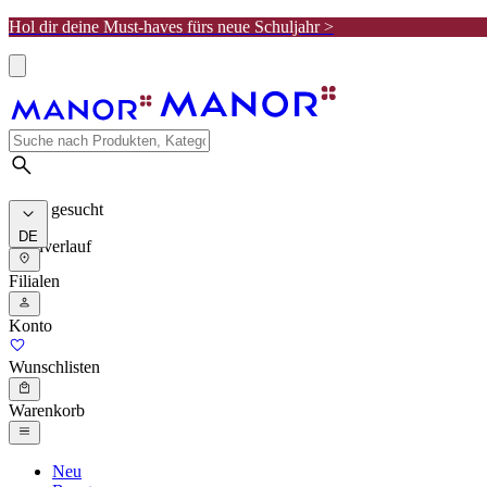
Hol dir deine Must-haves fürs neue Schuljahr >
Meist gesucht
DE
Suchverlauf
Filialen
Konto
Wunschlisten
Warenkorb
Neu