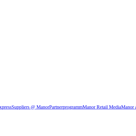
xpress
Suppliers @ Manor
Partnerprogramm
Manor Retail Media
Manor 