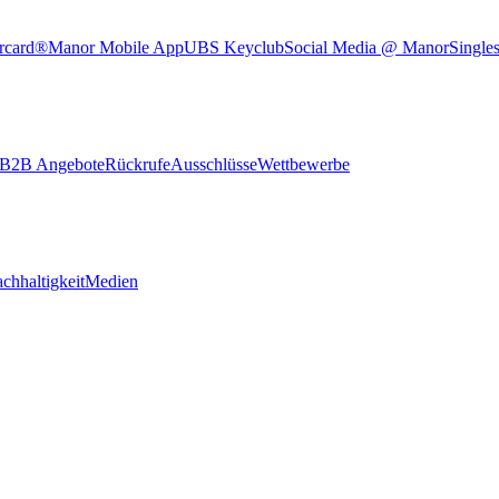
rcard®
Manor Mobile App
UBS Keyclub
Social Media @ Manor
Single
B2B Angebote
Rückrufe
Ausschlüsse
Wettbewerbe
chhaltigkeit
Medien