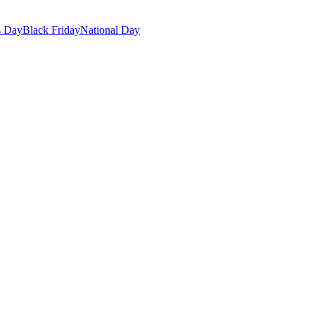
s Day
Black Friday
National Day