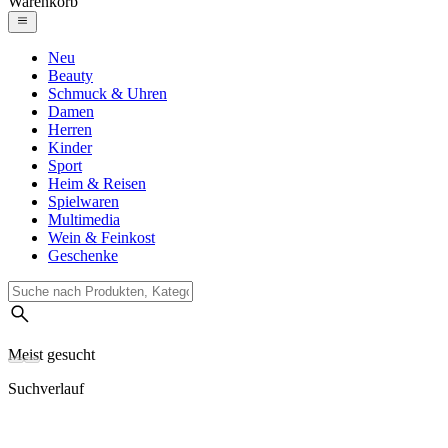
Warenkorb
Neu
Beauty
Schmuck & Uhren
Damen
Herren
Kinder
Sport
Heim & Reisen
Spielwaren
Multimedia
Wein & Feinkost
Geschenke
Meist gesucht
Suchverlauf