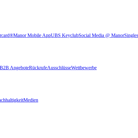
rcard®
Manor Mobile App
UBS Keyclub
Social Media @ Manor
Single
B2B Angebote
Rückrufe
Ausschlüsse
Wettbewerbe
chhaltigkeit
Medien