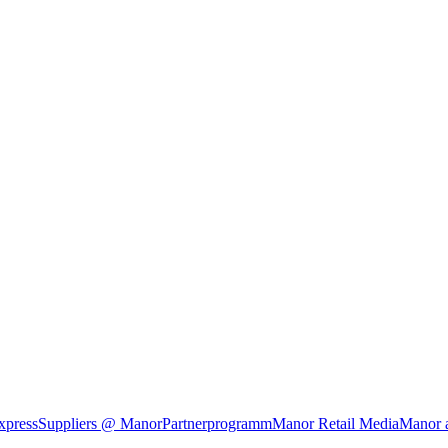
xpress
Suppliers @ Manor
Partnerprogramm
Manor Retail Media
Manor 