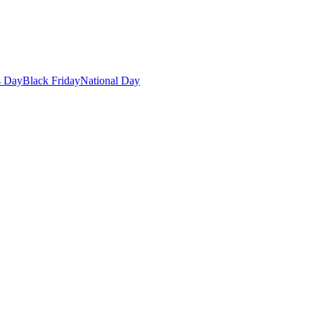
s Day
Black Friday
National Day