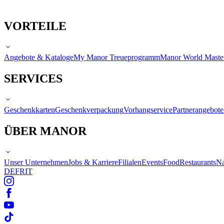
VORTEILE
Angebote & Kataloge
My Manor Treueprogramm
Manor World Maste
SERVICES
Geschenkkarten
Geschenkverpackung
Vorhangservice
Partnerangebote
ÜBER MANOR
Unser Unternehmen
Jobs & Karriere
Filialen
Events
Food
Restaurants
Na
DE
FR
IT