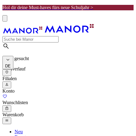
Hol dir deine Must-haves fürs neue Schuljahr >
Meist gesucht
DE
Suchverlauf
Filialen
Konto
Wunschlisten
Warenkorb
Neu