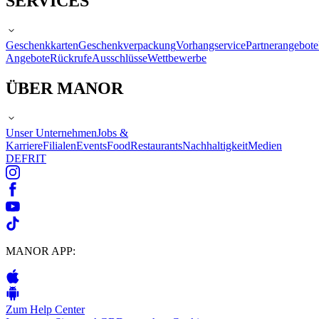
SERVICES
Geschenkkarten
Geschenkverpackung
Vorhangservice
Partnerangebote
Angebote
Rückrufe
Ausschlüsse
Wettbewerbe
ÜBER MANOR
Unser Unternehmen
Jobs &
Karriere
Filialen
Events
Food
Restaurants
Nachhaltigkeit
Medien
DE
FR
IT
MANOR APP:
Zum Help Center