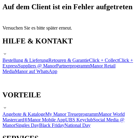
Auf dem Client ist ein Fehler aufgetreten
Versuchen Sie es bitte später erneut.
HILFE & KONTAKT
Bestellung & Lieferung
Retouren & Garantie
Click + Collect
Click +
Express
Suppliers @ Manor
Partnerprogramm
Manor Retail
Media
Manor auf WhatsApp
VORTEILE
Angebote & Kataloge
My Manor Treueprogramm
Manor World
Mastercard®
Manor Mobile App
UBS Keyclub
Social Media @
Manor
Singles Day
Black Friday
National Day