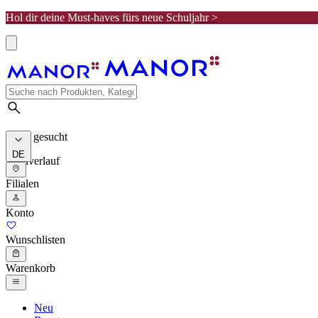
Hol dir deine Must-haves fürs neue Schuljahr >
Meist gesucht
DE
Suchverlauf
Filialen
Konto
Wunschlisten
Warenkorb
Neu