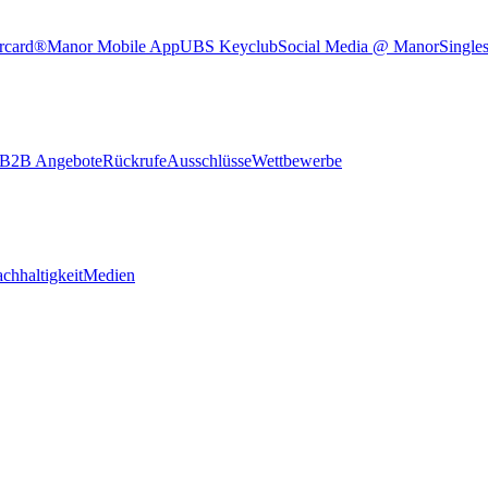
rcard®
Manor Mobile App
UBS Keyclub
Social Media @ Manor
Single
B2B Angebote
Rückrufe
Ausschlüsse
Wettbewerbe
chhaltigkeit
Medien