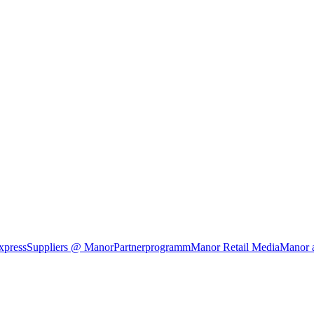
xpress
Suppliers @ Manor
Partnerprogramm
Manor Retail Media
Manor 