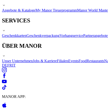
Angebote & Kataloge
My Manor Treueprogramm
Manor World Maste
SERVICES
Geschenkkarten
Geschenkverpackung
Vorhangservice
Partnerangebote
ÜBER MANOR
Unser Unternehmen
Jobs & Karriere
Filialen
Events
Food
Restaurants
Na
DE
FR
IT
MANOR APP: