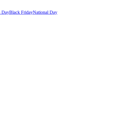
s Day
Black Friday
National Day