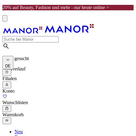
20% auf Beauty, Fashion und mehr - nur heute online >
Meist gesucht
DE
Suchverlauf
Filialen
Konto
Wunschlisten
Warenkorb
Neu